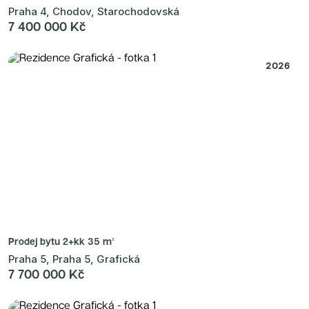
Nové byty 6+kk Královehradecký kraj
Praha 4, Chodov, Starochodovská
Nové byty 1+kk Plzeňský kraj
7 400 000 Kč
Developerské projekty
Rezidence Grafická
Lihovar Smíchov Jih
Rezidence Starochodovská
2026
Jateční 35
Na Spojce 2
JITRO
Ecovilla Uhříněves
Rezidence Okula
Zenklova 81
Nová Písnice
Dueta Kamýk
Nový byt 4+kk - Villa Chuchle
Rezidence v Údolí
Semerínka
Hagibor Kappa
Nový byt 5+kk - Villa Chuchle
Aldrov Resort
Villa Chuchle
Nový byt 3+kk - VARTA
Prodej bytu
2+kk 35 m²
Bělehradská 29
Žít Braník
Praha 5, Praha 5, Grafická
RANTA Barrandov IV
7 700 000 Kč
Slavíkova 6
Střížkovský dvůr
Rezidence Cikorka