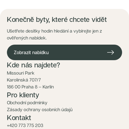
Nové byty 1+kk Plzeňský kraj
Nové byty 6+kk Královehradecký kraj
Developerské projekty
Rezidence Grafická
Konečně byty, které chcete vidět
Lihovar Smíchov Jih
Rezidence Starochodovská
Jateční 35
Ušetřete desítky hodin hledání a vybírejte jen z
Na Spojce 2
ověřených nabídek.
JITRO
Ecovilla Uhříněves
Rezidence Okula
Zobrazit nabídku
Zenklova 81
Nová Písnice
Dueta Kamýk
Kde nás najdete?
Nový byt 4+kk - Villa Chuchle
Rezidence v Údolí
Missouri Park
Semerínka
Karolinská 707/7
Hagibor Kappa
Nový byt 5+kk - Villa Chuchle
186 00 Praha 8 – Karlín
Aldrov Resort
Pro klienty
Villa Chuchle
Nový byt 3+kk - VARTA
Obchodní podmínky
Bělehradská 29
Žít Braník
Zásady ochrany osobních údajů
RANTA Barrandov IV
Kontakt
Slavíkova 6
Střížkovský dvůr
+420 773 775 203
Rezidence Cikorka