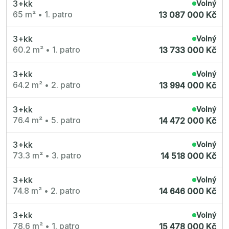
3+kk
Radimský Mlýn
Volný
Polská 52
65 m²
•
1. patro
13 087 000 Kč
PORTTI Kladno II
Linea Pura
Lihovar Smíchov Sever
3+kk
Volný
Idylka Lochkov
60.2 m²
•
1. patro
13 733 000 Kč
3+kk
Volný
64.2 m²
•
2. patro
13 994 000 Kč
3+kk
Volný
76.4 m²
•
5. patro
14 472 000 Kč
3+kk
Volný
73.3 m²
•
3. patro
14 518 000 Kč
3+kk
Volný
74.8 m²
•
2. patro
14 646 000 Kč
3+kk
Volný
78.6 m²
•
1. patro
15 478 000 Kč