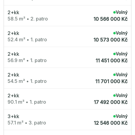
Nové byty 1+kk Plzeňský kraj
Nové byty 6+kk Královehradecký kraj
Developerské projekty
2+kk
Volný
Rezidence Grafická
58.5 m²
•
2. patro
10 566 000 Kč
Lihovar Smíchov Jih
Rezidence Starochodovská
Jateční 35
2+kk
Volný
Na Spojce 2
52.4 m²
•
1. patro
10 573 000 Kč
JITRO
Ecovilla Uhříněves
Rezidence Okula
2+kk
Volný
Zenklova 81
Nová Písnice
56.9 m²
•
1. patro
11 451 000 Kč
Dueta Kamýk
Nový byt 4+kk - Villa Chuchle
Rezidence v Údolí
2+kk
Volný
Semerínka
54.5 m²
•
1. patro
11 701 000 Kč
Hagibor Kappa
Nový byt 5+kk - Villa Chuchle
Aldrov Resort
2+kk
Volný
Villa Chuchle
90.1 m²
•
1. patro
17 492 000 Kč
Nový byt 3+kk - VARTA
Bělehradská 29
Žít Braník
3+kk
Volný
RANTA Barrandov IV
57.1 m²
•
3. patro
Slavíkova 6
12 546 000 Kč
Střížkovský dvůr
Rezidence Cikorka