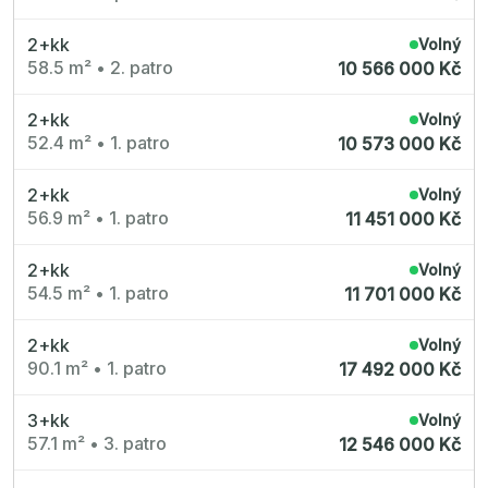
Nové byty 6+kk Královehradecký kraj
Nové byty 1+kk Plzeňský kraj
Developerské projekty
2+kk
Volný
Rezidence Grafická
58.5 m²
•
2. patro
10 566 000 Kč
Lihovar Smíchov Jih
Rezidence Starochodovská
Jateční 35
2+kk
Volný
Na Spojce 2
52.4 m²
•
1. patro
10 573 000 Kč
JITRO
Ecovilla Uhříněves
Rezidence Okula
2+kk
Volný
Zenklova 81
Nová Písnice
56.9 m²
•
1. patro
11 451 000 Kč
Dueta Kamýk
Nový byt 4+kk - Villa Chuchle
Rezidence v Údolí
2+kk
Volný
Semerínka
54.5 m²
•
1. patro
11 701 000 Kč
Hagibor Kappa
Nový byt 5+kk - Villa Chuchle
Aldrov Resort
2+kk
Volný
Villa Chuchle
90.1 m²
•
1. patro
17 492 000 Kč
Nový byt 3+kk - VARTA
Bělehradská 29
Žít Braník
3+kk
Volný
RANTA Barrandov IV
57.1 m²
•
3. patro
Slavíkova 6
12 546 000 Kč
Střížkovský dvůr
Rezidence Cikorka