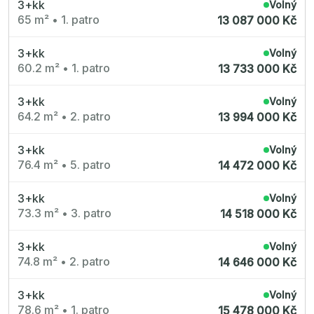
3+kk
Radimský Mlýn
Volný
Polská 52
65 m²
•
1. patro
13 087 000 Kč
PORTTI Kladno II
Linea Pura
Lihovar Smíchov Sever
3+kk
Volný
Idylka Lochkov
60.2 m²
•
1. patro
13 733 000 Kč
3+kk
Volný
64.2 m²
•
2. patro
13 994 000 Kč
3+kk
Volný
76.4 m²
•
5. patro
14 472 000 Kč
3+kk
Volný
73.3 m²
•
3. patro
14 518 000 Kč
3+kk
Volný
74.8 m²
•
2. patro
14 646 000 Kč
3+kk
Volný
78.6 m²
•
1. patro
15 478 000 Kč