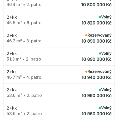
Nové byty 1+kk Plzeňský kraj
46.4 m²
•
2. patro
10 800 000 Kč
Nové byty 6+kk Královehradecký kraj
Developerské projekty
Rezidence Grafická
2+kk
Volný
Lihovar Smíchov Jih
45.5 m²
•
6. patro
Rezidence Starochodovská
10 820 000 Kč
Jateční 35
Na Spojce 2
2+kk
JITRO
Rezervovaný
Ecovilla Uhříněves
46.7 m²
•
3. patro
10 890 000 Kč
Rezidence Okula
Zenklova 81
Nová Písnice
2+kk
Volný
Dueta Kamýk
51.3 m²
•
2. patro
10 890 000 Kč
Nový byt 4+kk - Villa Chuchle
Rezidence v Údolí
Semerínka
2+kk
Rezervovaný
Hagibor Kappa
46.7 m²
•
4. patro
10 940 000 Kč
Nový byt 5+kk - Villa Chuchle
Aldrov Resort
Villa Chuchle
2+kk
Volný
Nový byt 3+kk - VARTA
Bělehradská 29
53.6 m²
•
2. patro
10 960 000 Kč
Žít Braník
RANTA Barrandov IV
Slavíkova 6
2+kk
Volný
Střížkovský dvůr
53.6 m²
•
2. patro
10 960 000 Kč
Rezidence Cikorka