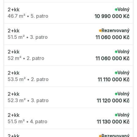
Radimský Mlýn
Polská 52
2+kk
Volný
PORTTI Kladno II
46.7 m²
•
5. patro
10 990 000 Kč
Linea Pura
Lihovar Smíchov Sever
Idylka Lochkov
2+kk
Rezervovaný
51.5 m²
•
3. patro
11 060 000 Kč
2+kk
Volný
52 m²
•
2. patro
11 060 000 Kč
2+kk
Volný
53.5 m²
•
2. patro
11 110 000 Kč
2+kk
Volný
52.3 m²
•
3. patro
11 120 000 Kč
2+kk
Volný
51.5 m²
•
4. patro
11 130 000 Kč
2+kk
Rezervovaný