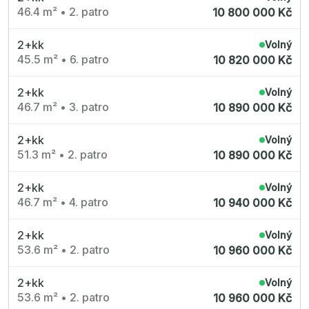
Nové byty 1+kk Plzeňský kraj
46.4 m²
•
2. patro
10 800 000 Kč
Nové byty 6+kk Královehradecký kraj
Developerské projekty
Rezidence Grafická
2+kk
Volný
Lihovar Smíchov Jih
45.5 m²
•
6. patro
Rezidence Starochodovská
10 820 000 Kč
Jateční 35
Na Spojce 2
2+kk
JITRO
Volný
Ecovilla Uhříněves
46.7 m²
•
3. patro
10 890 000 Kč
Rezidence Okula
Zenklova 81
Nová Písnice
2+kk
Volný
Dueta Kamýk
51.3 m²
•
2. patro
10 890 000 Kč
Nový byt 4+kk - Villa Chuchle
Rezidence v Údolí
Semerínka
2+kk
Volný
Hagibor Kappa
46.7 m²
•
4. patro
10 940 000 Kč
Nový byt 5+kk - Villa Chuchle
Aldrov Resort
Villa Chuchle
2+kk
Volný
Nový byt 3+kk - VARTA
Bělehradská 29
53.6 m²
•
2. patro
10 960 000 Kč
Žít Braník
RANTA Barrandov IV
Slavíkova 6
2+kk
Volný
Střížkovský dvůr
53.6 m²
•
2. patro
10 960 000 Kč
Rezidence Cikorka