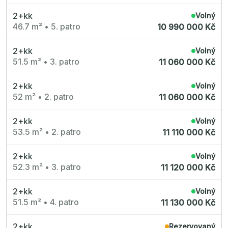
Radimský Mlýn
Polská 52
2+kk
Volný
PORTTI Kladno II
46.7 m²
•
5. patro
10 990 000 Kč
Linea Pura
Lihovar Smíchov Sever
Idylka Lochkov
2+kk
Volný
51.5 m²
•
3. patro
11 060 000 Kč
2+kk
Volný
52 m²
•
2. patro
11 060 000 Kč
2+kk
Volný
53.5 m²
•
2. patro
11 110 000 Kč
2+kk
Volný
52.3 m²
•
3. patro
11 120 000 Kč
2+kk
Volný
51.5 m²
•
4. patro
11 130 000 Kč
2+kk
Rezervovaný