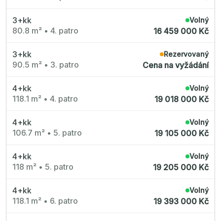
Nové byty 6+kk Královehradecký kraj
Nové byty 1+kk Plzeňský kraj
Developerské projekty
3+kk
Volný
Rezidence Grafická
80.8 m²
•
4. patro
16 459 000 Kč
Lihovar Smíchov Jih
Rezidence Starochodovská
Jateční 35
3+kk
Rezervovaný
Na Spojce 2
90.5 m²
•
3. patro
Cena na vyžádání
JITRO
Ecovilla Uhříněves
Rezidence Okula
4+kk
Volný
Zenklova 81
Nová Písnice
118.1 m²
•
4. patro
19 018 000 Kč
Dueta Kamýk
Nový byt 4+kk - Villa Chuchle
Rezidence v Údolí
4+kk
Volný
Semerínka
106.7 m²
•
5. patro
19 105 000 Kč
Hagibor Kappa
Nový byt 5+kk - Villa Chuchle
Aldrov Resort
4+kk
Volný
Villa Chuchle
118 m²
•
5. patro
19 205 000 Kč
Nový byt 3+kk - VARTA
Bělehradská 29
Žít Braník
4+kk
Volný
RANTA Barrandov IV
118.1 m²
•
6. patro
Slavíkova 6
19 393 000 Kč
Střížkovský dvůr
Rezidence Cikorka