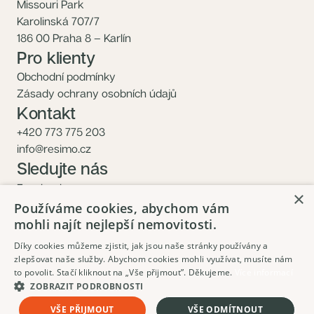
Missouri Park
Karolinská 707/7
186 00 Praha 8 – Karlín
Pro klienty
Obchodní podmínky
Zásady ochrany osobních údajů
Kontakt
+420 773 775 203
info@resimo.cz
Sledujte nás
Facebook
×
Instagram
Používáme cookies, abychom vám
mohli najít nejlepší nemovitosti.
Díky cookies můžeme zjistit, jak jsou naše stránky používány a
zlepšovat naše služby. Abychom cookies mohli využívat, musíte nám
to povolit. Stačí kliknout na „Vše přijmout”. Děkujeme.
Více informací
ZOBRAZIT PODROBNOSTI
Objednat prohlídku
VŠE PŘIJMOUT
VŠE ODMÍTNOUT