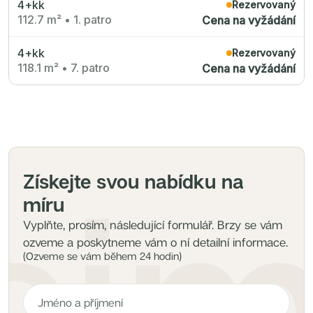
4+kk
Radimský Mlýn
Rezervovaný
Polská 52
112.7 m²
•
1. patro
Cena na vyžádání
PORTTI Kladno II
Linea Pura
Lihovar Smíchov Sever
4+kk
Rezervovaný
Idylka Lochkov
118.1 m²
•
7. patro
Cena na vyžádání
Získejte svou nabídku na
míru
Vyplňte, prosím, následující formulář. Brzy se vám
ozveme a poskytneme vám o ní detailní informace.
(Ozveme se vám během 24 hodin)