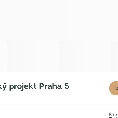
ý projekt
Praha 5
O
K na