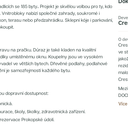
Dok
dlicích se 185 byty
.
Projekt je skvělou volbou pro ty, kdo
e. Vnitrobloky nabízí společné zahrady, soukromé i
Deve
kon, terasu nebo předzahrádku. Sklepní kóje i parkování,
Cre
okoupit.
O de
Cres
ravu na pračku. Důraz je také kladen na kvalitní
ve s
, díky umístěnému oknu. Koupelny jsou ve vysokém
jakož
vadel ve větších bytech. Dřevěné podlahy, podlahové
rezi
ění je samozřejmostí každého bytu.
malo
Crest
Mezi
ornou dopravní dostupnost:
DOCK
mult
onická.
Více
segm
ace, školy, školky, zdravotnická zařízení.
vdec
, rezervace Prokopské údolí.
rezi