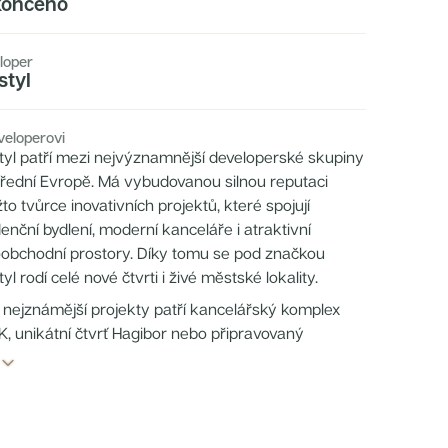
ončeno
loper
styl
veloperovi
tyl patří mezi nejvýznamnější developerské skupiny
třední Evropě. Má vybudovanou silnou reputaci
to tvůrce inovativních projektů, které spojují
denční bydlení, moderní kanceláře i atraktivní
obchodní prostory. Díky tomu se pod značkou
yl rodí celé nové čtvrti i živé městské lokality.
 nejznámější projekty patří kancelářský komplex
, unikátní čtvrť Hagibor nebo připravovaný
ifunkční projekt BOKA Pankrác. Maloobchodní
ent zastupuje například prestižní Savarin, který
huje nový život historickému centru Prahy. V oblasti
denčních nemovitostí si Crestyl zakládá na kvalitním