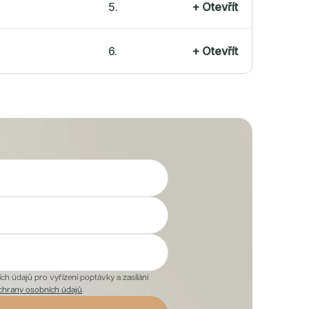
5.
+
Otevřít
6.
+
Otevřít
h údajů pro vyřízení poptávky a zasílání
chrany osobních údajů
.