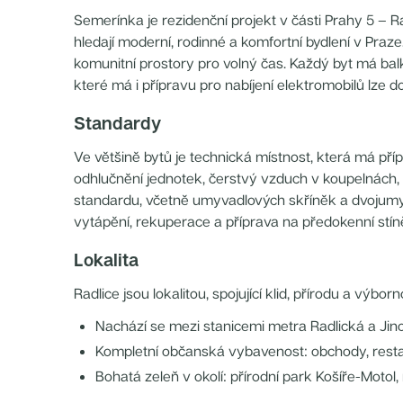
Nové byty 4+kk Praha 7
Semerínka je rezidenční projekt v části Prahy 5 – Ra
Nové byty 3+kk Plzeňský kraj
Nové byty 2+kk Praha 8
hledají moderní, rodinné a komfortní bydlení v Praz
Nové byty 2+kk Středočeský kraj
komunitní prostory pro volný čas. Každý byt má bal
Nové byty 5+kk Praha 7
Nové byty 4+kk Praha 3
které má i přípravu pro nabíjení elektromobilů lze d
Nové byty 2+kk Plzeňský kraj
Nové byty 3+kk Královehradecký kraj
Standardy
Nové byty 4+kk Praha 4
Nové byty 4+kk Středočeský kraj
Nové byty 3+kk Praha 8
Ve většině bytů je technická místnost, která má příp
Nové byty 4+kk Praha 2
odhlučnění jednotek, čerstvý vzduch v koupelnách
Nové byty 2+kk Praha 2
Nové byty 1+kk Praha 5
standardu, včetně umyvadlových skříněk a dvojumy
Nové byty 1+kk Praha 10
vytápění, rekuperace a příprava na předokenní stín
Nové byty 1+kk Praha 2
Nové byty 1+kk Praha 7
Nové byty 2+kk Praha 7
Lokalita
Nové byty 3+kk Praha 9
Nové byty 4+kk Královehradecký kraj
Radlice jsou lokalitou, spojující klid, přírodu a výb
Nové byty 5+kk Praha 5
Nové byty 4+kk Plzeňský kraj
Nové byty 2+kk Praha 3
Nachází se mezi stanicemi metra Radlická a Jin
Nové byty 2+kk Královehradecký kraj
Kompletní občanská vybavenost: obchody, restaur
Nové byty 1+kk Středočeský kraj
Nové byty 3+kk Praha 2
Bohatá zeleň v okolí: přírodní park Košíře-Motol
Nové byty 2+kk Praha 9
Nové byty 1+kk Královehradecký kraj