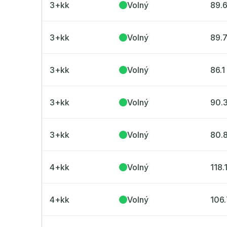
Radimský Mlýn
3+kk
Volný
89.
Polská 52
PORTTI Kladno II
Linea Pura
Lihovar Smíchov Sever
3+kk
Volný
89.
Idylka Lochkov
3+kk
Volný
86.1
3+kk
Volný
90.
3+kk
Volný
80.
4+kk
Volný
118.
4+kk
Volný
106.