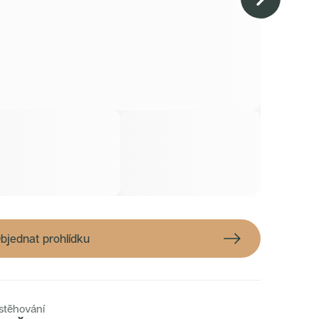
bjednat prohlídku
stěhování