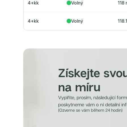
4+kk
Volný
118 
4+kk
Volný
118.
Získejte svo
na míru
Vyplňte, prosím, následující for
poskytneme vám o ní detailní in
(Ozveme se vám během 24 hodin)