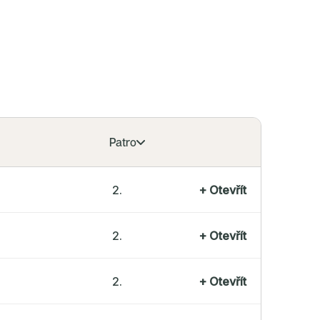
gnu, komfortu i promyšlených detailech, které tvoří z
ení skutečný domov.
ita práce Crestylu se pravidelně odráží v oceněních
ezinárodní scéně. V roce 2025 získal hned tři
tižní ceny CEEQA – za nejlepší rezidenční projekt
 nejlepší retailový projekt a za své lídrovství v
sti ESG.
Patro
2.
+
Otevřít
2.
+
Otevřít
2.
+
Otevřít