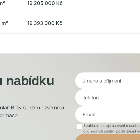
m²
19 205 000 Kč
1 m²
19 393 000 Kč
u nabídku
mulář. Brzy se vám ozveme a
formace.
Souhlasím se zpracováním osobníc
obchodních sdělení podle
zásad o