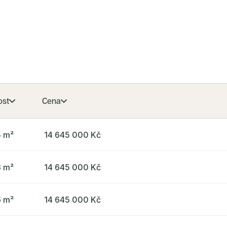
desi
bydl
Kval
na m
pres
roku,
obla
ost
Cena
5 m²
14 645 000 Kč
3 m²
14 645 000 Kč
6 m²
14 645 000 Kč