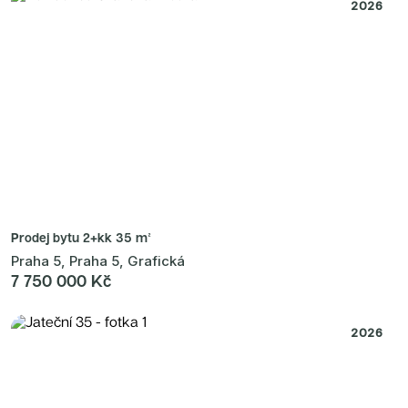
Radimský Mlýn
2026
Polská 52
PORTTI Kladno II
Linea Pura
Lihovar Smíchov Sever
Idylka Lochkov
Prodej bytu
2+kk 35 m²
Praha 5, Praha 5, Grafická
7 750 000 Kč
2026