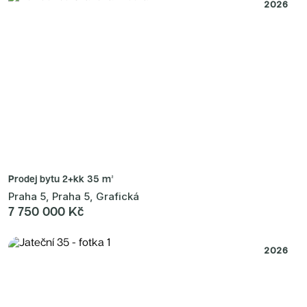
Radimský Mlýn
2026
Polská 52
PORTTI Kladno II
Linea Pura
Lihovar Smíchov Sever
Idylka Lochkov
Prodej bytu
2+kk 35 m²
Praha 5, Praha 5, Grafická
7 750 000 Kč
2026