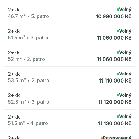
Radimský Mlýn
Polská 52
2+kk
Volný
PORTTI Kladno II
46.7 m²
•
5. patro
10 990 000 Kč
Linea Pura
Lihovar Smíchov Sever
Idylka Lochkov
2+kk
Volný
51.5 m²
•
3. patro
11 060 000 Kč
2+kk
Volný
52 m²
•
2. patro
11 060 000 Kč
2+kk
Volný
53.5 m²
•
2. patro
11 110 000 Kč
2+kk
Volný
52.3 m²
•
3. patro
11 120 000 Kč
2+kk
Volný
51.5 m²
•
4. patro
11 130 000 Kč
2+kk
Rezervovaný