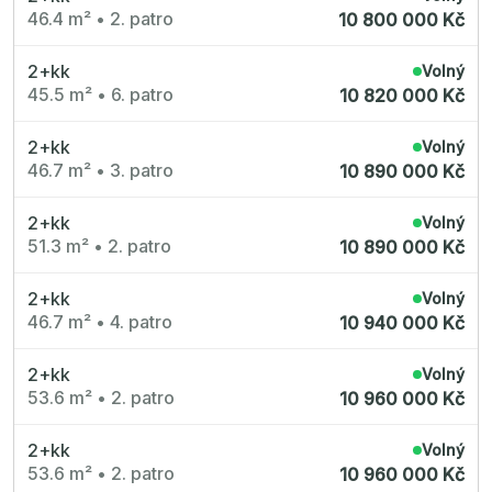
Nové byty 6+kk Královehradecký kraj
46.4 m²
•
2. patro
10 800 000 Kč
Nové byty 1+kk Plzeňský kraj
Developerské projekty
Rezidence Grafická
2+kk
Volný
Lihovar Smíchov Jih
45.5 m²
•
6. patro
Rezidence Starochodovská
10 820 000 Kč
Jateční 35
Na Spojce 2
2+kk
JITRO
Volný
Ecovilla Uhříněves
46.7 m²
•
3. patro
10 890 000 Kč
Rezidence Okula
Zenklova 81
Nová Písnice
2+kk
Volný
Dueta Kamýk
51.3 m²
•
2. patro
10 890 000 Kč
Nový byt 4+kk - Villa Chuchle
Rezidence v Údolí
Semerínka
2+kk
Volný
Hagibor Kappa
46.7 m²
•
4. patro
10 940 000 Kč
Nový byt 5+kk - Villa Chuchle
Aldrov Resort
Villa Chuchle
2+kk
Volný
Nový byt 3+kk - VARTA
Bělehradská 29
53.6 m²
•
2. patro
10 960 000 Kč
Žít Braník
RANTA Barrandov IV
Slavíkova 6
2+kk
Volný
Střížkovský dvůr
53.6 m²
•
2. patro
10 960 000 Kč
Rezidence Cikorka