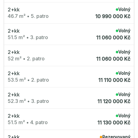
Radimský Mlýn
Polská 52
2+kk
Volný
PORTTI Kladno II
46.7 m²
•
5. patro
10 990 000 Kč
Linea Pura
Lihovar Smíchov Sever
Idylka Lochkov
2+kk
Volný
51.5 m²
•
3. patro
11 060 000 Kč
2+kk
Volný
52 m²
•
2. patro
11 060 000 Kč
2+kk
Volný
53.5 m²
•
2. patro
11 110 000 Kč
2+kk
Volný
52.3 m²
•
3. patro
11 120 000 Kč
2+kk
Volný
51.5 m²
•
4. patro
11 130 000 Kč
2+kk
Rezervovaný