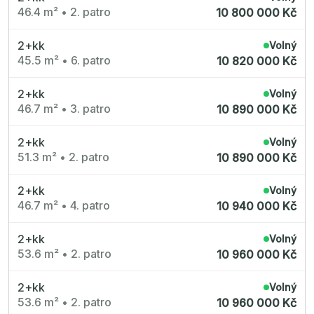
Nové byty 6+kk Královehradecký kraj
46.4 m²
•
2. patro
10 800 000 Kč
Nové byty 1+kk Plzeňský kraj
Developerské projekty
Rezidence Grafická
2+kk
Volný
Lihovar Smíchov Jih
45.5 m²
•
6. patro
Rezidence Starochodovská
10 820 000 Kč
Jateční 35
Na Spojce 2
2+kk
JITRO
Volný
Ecovilla Uhříněves
46.7 m²
•
3. patro
10 890 000 Kč
Rezidence Okula
Zenklova 81
Nová Písnice
2+kk
Volný
Dueta Kamýk
51.3 m²
•
2. patro
10 890 000 Kč
Nový byt 4+kk - Villa Chuchle
Rezidence v Údolí
Semerínka
2+kk
Volný
Hagibor Kappa
46.7 m²
•
4. patro
10 940 000 Kč
Nový byt 5+kk - Villa Chuchle
Aldrov Resort
Villa Chuchle
2+kk
Volný
Nový byt 3+kk - VARTA
Bělehradská 29
53.6 m²
•
2. patro
10 960 000 Kč
Žít Braník
RANTA Barrandov IV
Slavíkova 6
2+kk
Volný
Střížkovský dvůr
53.6 m²
•
2. patro
10 960 000 Kč
Rezidence Cikorka