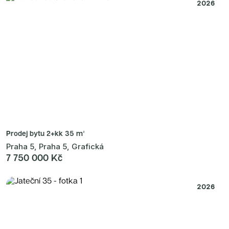
Radimský Mlýn
2026
Polská 52
PORTTI Kladno II
Linea Pura
Lihovar Smíchov Sever
Idylka Lochkov
Prodej bytu
2+kk 35 m²
Praha 5, Praha 5, Grafická
7 750 000 Kč
2026