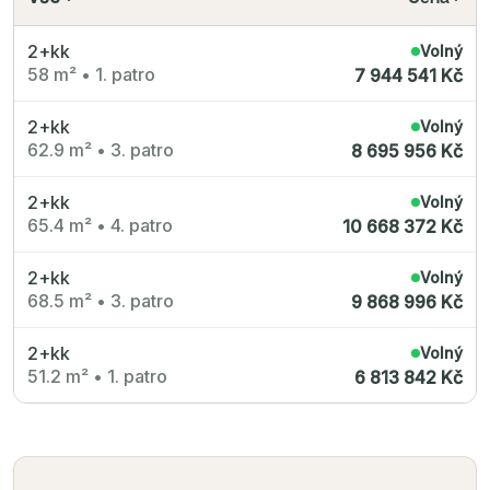
Radimský Mlýn
Polská 52
PORTTI Kladno II
2+kk
Volný
Linea Pura
58 m²
•
1. patro
7 944 541 Kč
Lihovar Smíchov Sever
Idylka Lochkov
2+kk
Volný
62.9 m²
•
3. patro
8 695 956 Kč
2+kk
Volný
65.4 m²
•
4. patro
10 668 372 Kč
2+kk
Volný
68.5 m²
•
3. patro
9 868 996 Kč
2+kk
Volný
51.2 m²
•
1. patro
6 813 842 Kč