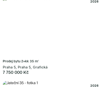
Radimský Mlýn
2026
Polská 52
PORTTI Kladno II
Linea Pura
Lihovar Smíchov Sever
Idylka Lochkov
Prodej bytu
2+kk 35 m²
Praha 5, Praha 5, Grafická
7 750 000 Kč
2026