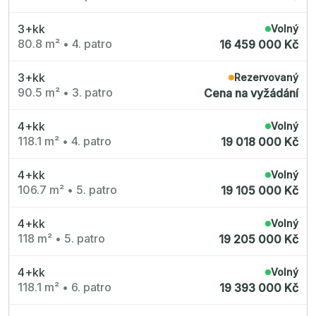
Nové byty 1+kk Plzeňský kraj
Nové byty 6+kk Královehradecký kraj
Developerské projekty
3+kk
Volný
Rezidence Grafická
80.8 m²
•
4. patro
16 459 000 Kč
Lihovar Smíchov Jih
Rezidence Starochodovská
Jateční 35
3+kk
Rezervovaný
Na Spojce 2
90.5 m²
•
3. patro
Cena na vyžádání
JITRO
Ecovilla Uhříněves
Rezidence Okula
4+kk
Volný
Zenklova 81
Nová Písnice
118.1 m²
•
4. patro
19 018 000 Kč
Dueta Kamýk
Nový byt 4+kk - Villa Chuchle
Rezidence v Údolí
4+kk
Volný
Semerínka
106.7 m²
•
5. patro
19 105 000 Kč
Hagibor Kappa
Nový byt 5+kk - Villa Chuchle
Aldrov Resort
4+kk
Volný
Villa Chuchle
118 m²
•
5. patro
19 205 000 Kč
Nový byt 3+kk - VARTA
Bělehradská 29
Žít Braník
4+kk
Volný
RANTA Barrandov IV
118.1 m²
•
6. patro
Slavíkova 6
19 393 000 Kč
Střížkovský dvůr
Rezidence Cikorka