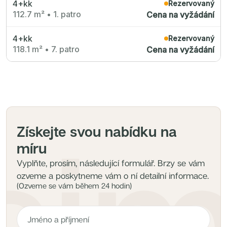
4+kk
Radimský Mlýn
Rezervovaný
Polská 52
112.7 m²
•
1. patro
Cena na vyžádání
PORTTI Kladno II
Linea Pura
Lihovar Smíchov Sever
4+kk
Rezervovaný
Idylka Lochkov
118.1 m²
•
7. patro
Cena na vyžádání
Získejte svou nabídku na
míru
Vyplňte, prosím, následující formulář. Brzy se vám
ozveme a poskytneme vám o ní detailní informace.
(Ozveme se vám během 24 hodin)