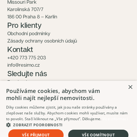
Missouri Park
Karolinská 707/7
186 00 Praha 8 – Karlín
Pro klienty
Obchodní podmínky
Zásady ochrany osobních údajů
Kontakt
+420 773 775 203
info@resimo.cz
Sledujte nás
Facebook
×
Instagram
Používáme cookies, abychom vám
mohli najít nejlepší nemovitosti.
Díky cookies můžeme zjistit, jak jsou naše stránky používány a
zlepšovat naše služby. Abychom cookies mohli využívat, musíte nám
to povolit. Stačí kliknout na „Vše přijmout”. Děkujeme.
Více informací
ZOBRAZIT PODROBNOSTI
Objednat prohlídku
VŠE PŘIJMOUT
VŠE ODMÍTNOUT