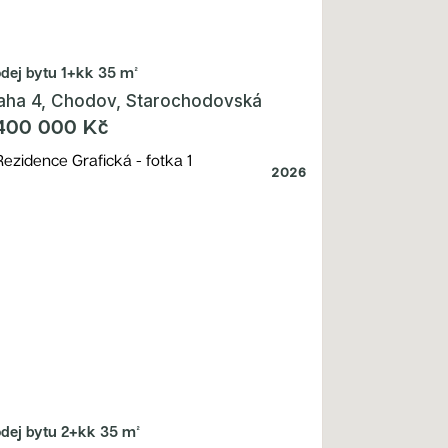
odej bytu
1+kk 35 m²
aha 4, Chodov, Starochodovská
400 000 Kč
2026
odej bytu
2+kk 35 m²