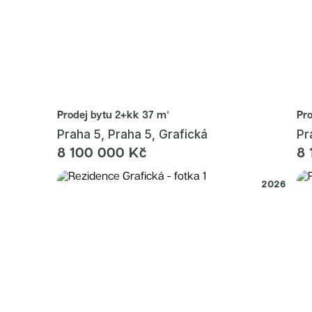
Radimský Mlýn
Polská 52
PORTTI Kladno II
Linea Pura
Lihovar Smíchov Sever
Idylka Lochkov
Prodej bytu
2+kk 37 m²
Pr
Praha 5, Praha 5, Grafická
Pr
8 100 000 Kč
8 
2026