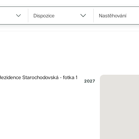
a 1
Praha 2
Praha 3
Praha 4
Praha 5
Praha 6
Praha 7
Praha 8
Praha
Dispozice
Nastěhování
2027