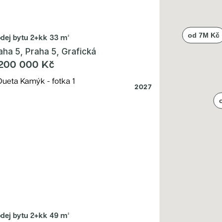
odej bytu
2+kk 33 m²
aha 5, Praha 5, Grafická
200 000 Kč
2027
odej bytu
2+kk 49 m²