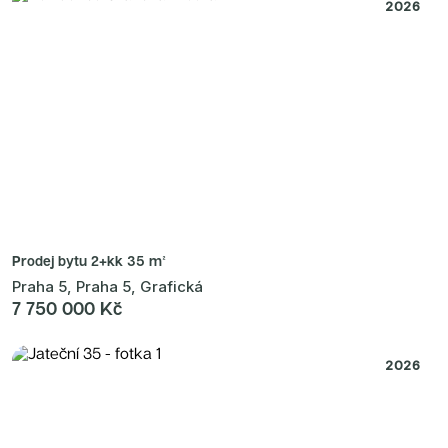
Radimský Mlýn
2026
Polská 52
PORTTI Kladno II
Linea Pura
Lihovar Smíchov Sever
Idylka Lochkov
Prodej bytu
2+kk 35 m²
Praha 5, Praha 5, Grafická
7 750 000 Kč
2026