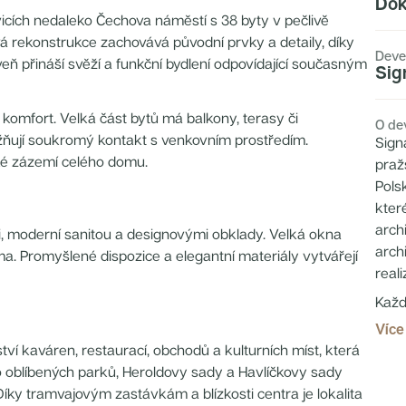
Dok
vicích nedaleko Čechova náměstí s 38 byty v pečlivě
livá rekonstrukce zachovává původní prvky a detaily, díky
Deve
eň přináší svěží a funkční bydlení odpovídající současným
Sig
komfort. Velká část bytů má balkony, terasy či
O de
ožňují soukromý kontakt s venkovním prostředím.
Sign
ké zázemí celého domu.
praž
Pols
kter
arch
, moderní sanitou a designovými obklady. Velká okna
arch
lima. Promyšlené dispozice a elegantní materiály vytvářejí
real
Každ
reko
Více
až p
ví kaváren, restaurací, obchodů a kulturních míst, která
Sign
o oblíbených parků, Heroldovy sady a Havlíčkovy sady
komf
 Díky tramvajovým zastávkám a blízkosti centra je lokalita