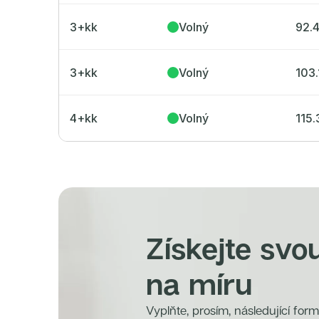
3+kk
Volný
92.
3+kk
Volný
103.
4+kk
Volný
115.
Získejte svo
na míru
Vyplňte, prosím, následující for