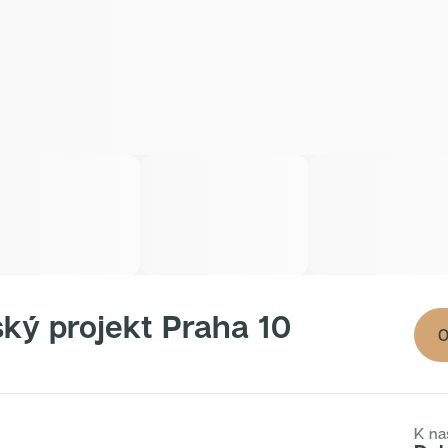
ký projekt
Praha 10
O
K na