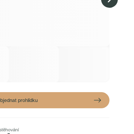
+
1
bjednat prohlídku
stěhování