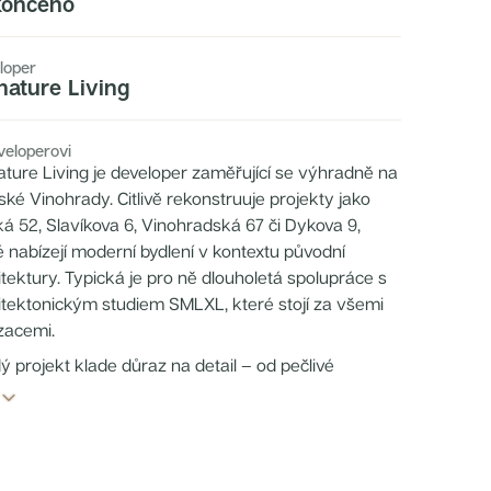
ončeno
loper
nature Living
veloperovi
ature Living je developer zaměřující se výhradně na
ské Vinohrady. Citlivě rekonstruuje projekty jako
ká 52, Slavíkova 6, Vinohradská 67 či Dykova 9,
é nabízejí moderní bydlení v kontextu původní
itektury. Typická je pro ně dlouholetá spolupráce s
itektonickým studiem SMLXL, které stojí za všemi
izacemi.
ý projekt klade důraz na detail – od pečlivé
nstrukce fasád, přes optimalizované dispozice bytů
o společné prostory s vysokým standardem.
ature Living spojuje historický charakter lokality s
ortem současného bydlení a vytváří domovy, které