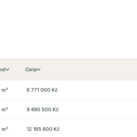
přes
Vino
ost
Cena
6 m²
6 771 000 Kč
2 m²
9 490 500 Kč
5 m²
12 165 600 Kč