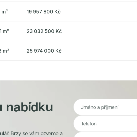
4 m²
19 957 800 Kč
1 m²
23 032 500 Kč
3 m²
25 974 000 Kč
u nabídku
mulář. Brzy se vám ozveme a