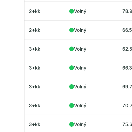
Radimský Mlýn
Polská 52
2+kk
Volný
78.
PORTTI Kladno II
Linea Pura
Lihovar Smíchov Sever
Idylka Lochkov
2+kk
Volný
66.
3+kk
Volný
62.
3+kk
Volný
66.
3+kk
Volný
69.
3+kk
Volný
70.
3+kk
Volný
75.