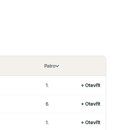
ahují běžné standardy a respektují genius loci
hrad.
Patro
1.
+
Otevřít
6.
+
Otevřít
1.
+
Otevřít