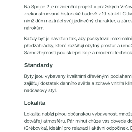
Nové byty 4+kk Praha 7
Na Spojce 2 je rezidenční projekt v pražských Vršo
Nové byty 3+kk Plzeňský kraj
Nové byty 2+kk Praha 8
zrekonstruované historické budově z 19. století. Cit
Nové byty 2+kk Středočeský kraj
nimž dům neztrácí svůj jedinečný charakter, a zárov
Nové byty 5+kk Praha 7
Nové byty 4+kk Praha 3
nárokům.
Nové byty 2+kk Plzeňský kraj
Nové byty 3+kk Královehradecký kraj
Každý byt je navržen tak, aby poskytoval maximální 
Nové byty 4+kk Praha 4
Nové byty 4+kk Středočeský kraj
předzahrádky, které rozšiřují obytný prostor a um
Nové byty 3+kk Praha 8
Samozřejmostí jsou sklepní kóje a moderní technic
Nové byty 4+kk Praha 2
Nové byty 2+kk Praha 2
Nové byty 1+kk Praha 5
Standardy
Nové byty 1+kk Praha 10
Nové byty 1+kk Praha 2
Byty jsou vybaveny kvalitními dřevěnými podlahami
Nové byty 1+kk Praha 7
Nové byty 2+kk Praha 7
zajišťují dostatek denního světla a zdravé vnitřní k
Nové byty 3+kk Praha 9
nadčasový styl.
Nové byty 4+kk Královehradecký kraj
Nové byty 5+kk Praha 5
Nové byty 4+kk Plzeňský kraj
Lokalita
Nové byty 2+kk Praha 3
Nové byty 2+kk Královehradecký kraj
Lokalita nabízí plnou občanskou vybavenost, množst
Nové byty 1+kk Středočeský kraj
Nové byty 3+kk Praha 2
dotvářejí atmosféru. Pár minut chůze vás dovede d
Nové byty 2+kk Praha 9
(Grébovka), ideální pro relaxaci i aktivní odpočinek.
Nové byty 1+kk Královehradecký kraj