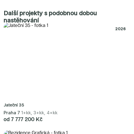
Radimský Mlýn
Polská 52
PORTTI Kladno II
Další projekty s podobnou dobou
Linea Pura
nastěhování
Lihovar Smíchov Sever
Idylka Lochkov
2026
Jateční 35
Praha 7
1+kk, 3+kk, 4+kk
od 7 777 200 Kč