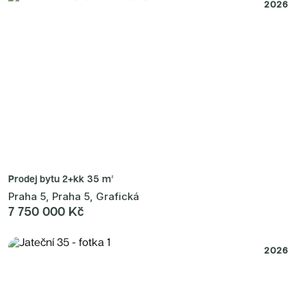
Radimský Mlýn
2026
Polská 52
PORTTI Kladno II
Linea Pura
Lihovar Smíchov Sever
Idylka Lochkov
Prodej bytu
2+kk 35 m²
Praha 5, Praha 5, Grafická
7 750 000 Kč
2026