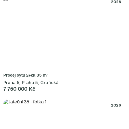
Radimský Mlýn
2026
Polská 52
PORTTI Kladno II
Linea Pura
Lihovar Smíchov Sever
Idylka Lochkov
Prodej bytu
2+kk 35 m²
Praha 5, Praha 5, Grafická
7 750 000 Kč
2026