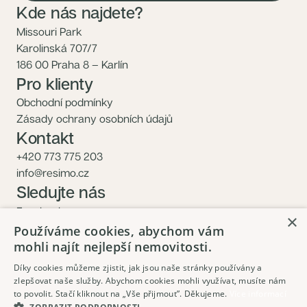
Kde nás najdete?
Missouri Park
Karolinská 707/7
186 00 Praha 8 – Karlín
Pro klienty
Obchodní podmínky
Zásady ochrany osobních údajů
Kontakt
+420 773 775 203
info@resimo.cz
Sledujte nás
Facebook
×
Instagram
Používáme cookies, abychom vám
mohli najít nejlepší nemovitosti.
Díky cookies můžeme zjistit, jak jsou naše stránky používány a
zlepšovat naše služby. Abychom cookies mohli využívat, musíte nám
to povolit. Stačí kliknout na „Vše přijmout”. Děkujeme.
Více informací