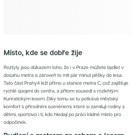
Nové byty na prodej Praha 10
Nové byty na prodej Středočeský kraj
Nové byty na prodej Brno
Nové byty na prodej Jihočeský kraj
Nové byty na prodej Liberecký kraj
Nové byty na prodej Královehradecký kraj
Nové byty podle dispozice
Nové byty 1+kk na prodej
Nové byty 2+kk na prodej
Nové byty 3+kk na prodej
Nové byty 4+kk na prodej
Místo, kde se dobře žije
Nové byty 5+kk na prodej
Nové byty 6+kk na prodej
Nové byty 7+kk na prodej
Roztyly jsou důkazem toho, že i v Praze můžete bydlet v
Nové byty 8+kk na prodej
Nové byty podle dispozice a lokality
dosahu metra a zároveň to mít pár minut pěšky do lesa.
Nové byty 2+kk Praha 5
Tato část Prahy4 leží přímo u stanice metra C, což zajišťuje
Nové byty 2+kk Praha 4
Nové byty 3+kk Praha 10
rychlé spojení do centra, a přitom sousedí s rozlehlým
Nové byty 3+kk Praha 5
Nové byty 2+kk Praha 10
Kunratickým lesem. Díky tomu se tu potkává městský
Nové byty 3+kk Středočeský kraj
komfort s přírodními scenériemi, které si zamilují rodiny s
Nové byty 3+kk Praha 4
Nové byty 3+kk Praha 7
dětmi, sportovci i ti, kdo hledají po práci klidné místo pro
Nové byty 4+kk Praha 5
odpočinek.
Nové byty 3+kk Praha 3
Nové byty 4+kk Praha 10
Nové byty 1+kk Praha 4