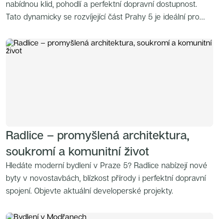
nabídnou klid, pohodlí a perfektní dopravní dostupnost.
Tato dynamicky se rozvíjející část Prahy 5 je ideální pro
rodiny s dětmi i mladé páry, které chtějí využívat všechny
výhody městského života a zároveň si uchovat prostor
pro relax.
Radlice – promyšlená architektura,
soukromí a komunitní život
Hledáte moderní bydlení v Praze 5? Radlice nabízejí nové
byty v novostavbách, blízkost přírody i perfektní dopravní
spojení. Objevte aktuální developerské projekty.