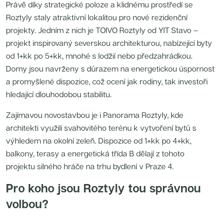
Nové byty 6+kk Královehradecký kraj
Právě díky strategické poloze a klidnému prostředí se
Nové byty 1+kk Plzeňský kraj
Roztyly staly atraktivní lokalitou pro nové rezidenční
Developerské projekty
Rezidence Grafická
projekty. Jedním z nich je TOIVO Roztyly od YIT Stavo –
Lihovar Smíchov Jih
Rezidence Starochodovská
projekt inspirovaný severskou architekturou, nabízející byty
Jateční 35
od 1+kk po 5+kk, mnohé s lodžií nebo předzahrádkou.
Na Spojce 2
JITRO
Domy jsou navrženy s důrazem na energetickou úspornost
Ecovilla Uhříněves
a promyšlené dispozice, což ocení jak rodiny, tak investoři
Rezidence Okula
Zenklova 81
hledající dlouhodobou stabilitu.
Nová Písnice
Dueta Kamýk
Nový byt 4+kk - Villa Chuchle
Zajímavou novostavbou je i Panorama Roztyly, kde
Rezidence v Údolí
architekti využili svahovitého terénu k vytvoření bytů s
Semerínka
Hagibor Kappa
výhledem na okolní zeleň. Dispozice od 1+kk po 4+kk,
Nový byt 5+kk - Villa Chuchle
Aldrov Resort
balkony, terasy a energetická třída B dělají z tohoto
Villa Chuchle
projektu silného hráče na trhu bydlení v Praze 4.
Nový byt 3+kk - VARTA
Bělehradská 29
Žít Braník
Pro koho jsou Roztyly tou správnou
RANTA Barrandov IV
Slavíkova 6
volbou?
Střížkovský dvůr
Rezidence Cikorka