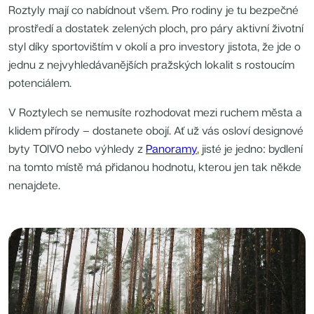
Radimský Mlýn
Roztyly mají co nabídnout všem. Pro rodiny je tu bezpečné
Polská 52
PORTTI Kladno II
prostředí a dostatek zelených ploch, pro páry aktivní životní
Linea Pura
styl díky sportovištím v okolí a pro investory jistota, že jde o
Lihovar Smíchov Sever
Idylka Lochkov
jednu z nejvyhledávanějších pražských lokalit s rostoucím
potenciálem.
V Roztylech se nemusíte rozhodovat mezi ruchem města a
klidem přírody – dostanete obojí. Ať už vás osloví designové
byty TOIVO nebo výhledy z
Panoramy
, jisté je jedno: bydlení
na tomto místě má přidanou hodnotu, kterou jen tak někde
nenajdete.