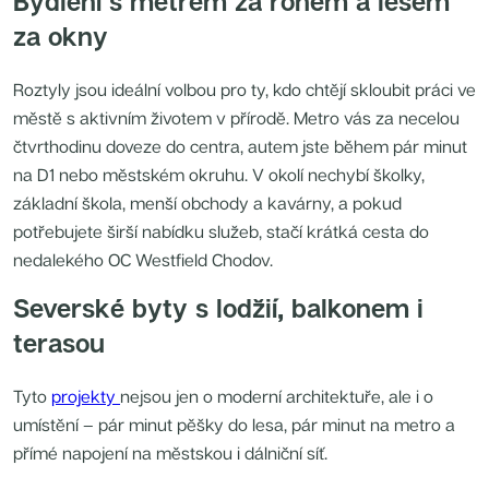
Bydlení s metrem za rohem a lesem
Nové byty 4+kk Praha 7
Nové byty 3+kk Plzeňský kraj
za okny
Nové byty 2+kk Praha 8
Nové byty 2+kk Středočeský kraj
Nové byty 5+kk Praha 7
Roztyly jsou ideální volbou pro ty, kdo chtějí skloubit práci ve
Nové byty 4+kk Praha 3
Nové byty 2+kk Plzeňský kraj
městě s aktivním životem v přírodě. Metro vás za necelou
Nové byty 3+kk Královehradecký kraj
čtvrthodinu doveze do centra, autem jste během pár minut
Nové byty 4+kk Praha 4
Nové byty 4+kk Praha 2
na D1 nebo městském okruhu. V okolí nechybí školky,
Nové byty 4+kk Středočeský kraj
Nové byty 3+kk Praha 8
základní škola, menší obchody a kavárny, a pokud
Nové byty 2+kk Praha 2
potřebujete širší nabídku služeb, stačí krátká cesta do
Nové byty 1+kk Praha 5
Nové byty 1+kk Praha 10
nedalekého OC Westfield Chodov.
Nové byty 1+kk Praha 2
Nové byty 1+kk Praha 7
Severské byty s lodžií, balkonem i
Nové byty 2+kk Praha 7
Nové byty 3+kk Praha 9
terasou
Nové byty 4+kk Královehradecký kraj
Nové byty 5+kk Praha 5
Nové byty 4+kk Plzeňský kraj
Nové byty 2+kk Praha 3
Tyto
projekty
nejsou jen o moderní architektuře, ale i o
Nové byty 2+kk Královehradecký kraj
umístění – pár minut pěšky do lesa, pár minut na metro a
Nové byty 1+kk Středočeský kraj
Nové byty 3+kk Praha 2
přímé napojení na městskou i dálniční síť.
Nové byty 2+kk Praha 9
Nové byty 1+kk Královehradecký kraj