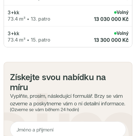
3+kk
Volný
73.4 m²
•
13. patro
13 030 000 Kč
3+kk
Volný
73.4 m²
•
15. patro
13 300 000 Kč
Získejte svou nabídku na
míru
Vyplňte, prosím, následující formulář. Brzy se vám
ozveme a poskytneme vám o ní detailní informace.
(Ozveme se vám během 24 hodin)