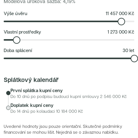
Modelová úroková sazba
:
4,19
%
v docházkové vzdálenosti.
Nové byty 6+kk Královehradecký kraj
Nové byty 1+kk Plzeňský kraj
Zeleň a volný čas
: Kamýcký les, biotopové jezero Lhotka,
Developerské projekty
Výše úvěru
11 457 000
Kč
Rezidence Grafická
stezky kolem Lhoteckého potoka.
Lihovar Smíchov Jih
Rezidence Starochodovská
Jateční 35
Vlastní prostředky
1 273 000
Kč
Na Spojce 2
JITRO
Ecovilla Uhříněves
Doba splácení
30
let
Rezidence Okula
Zenklova 81
Nová Písnice
Dueta Kamýk
Nový byt 4+kk - Villa Chuchle
Rezidence v Údolí
Splátkový kalendář
Semerínka
Hagibor Kappa
První splátka kupní ceny
Nový byt 5+kk - Villa Chuchle
Aldrov Resort
Do 10 dnů po podpisu budoucí kupní smlouvy
2 546 000
Kč
Villa Chuchle
Doplatek kupní ceny
Nový byt 3+kk - VARTA
Bělehradská 29
Do 14 dnů po kolaudaci
10 184 000
Kč
Žít Braník
RANTA Barrandov IV
Slavíkova 6
Uvedené hodnoty jsou pouze orientační. Skutečné podmínky
Střížkovský dvůr
financování se mohou lišit. Nejedná se o závaznou nabídku.
Rezidence Cikorka