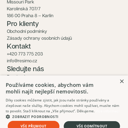
Missouri Park
Karolinská 707/7
186 00 Praha 8 – Karlín
Pro klienty
Obchodní podmínky
Zásady ochrany osobních údajů
Kontakt
+420 773 775 203
info@resimo.cz
Sledujte nás
Facebook
×
Instagram
Používáme cookies, abychom vám
mohli najít nejlepší nemovitosti.
Díky cookies můžeme zjistit, jak jsou naše stránky používány a
zlepšovat naše služby. Abychom cookies mohli využívat, musíte nám
to povolit. Stačí kliknout na „Vše přijmout”. Děkujeme.
Více informací
ZOBRAZIT PODROBNOSTI
Objednat prohlídku
VŠE PŘIJMOUT
VŠE ODMÍTNOUT