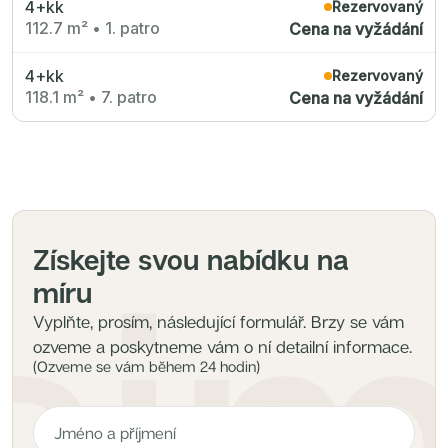
4+kk
Radimský Mlýn
Rezervovaný
Polská 52
112.7 m²
•
1. patro
Cena na vyžádání
PORTTI Kladno II
Linea Pura
Lihovar Smíchov Sever
4+kk
Rezervovaný
Idylka Lochkov
118.1 m²
•
7. patro
Cena na vyžádání
Získejte svou nabídku na
míru
Vyplňte, prosím, následující formulář. Brzy se vám
ozveme a poskytneme vám o ní detailní informace.
(Ozveme se vám během 24 hodin)