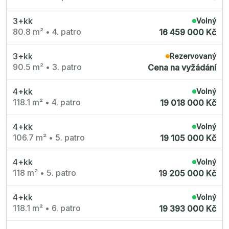
Nové byty 6+kk Královehradecký kraj
Nové byty 1+kk Plzeňský kraj
Developerské projekty
3+kk
Volný
Rezidence Grafická
80.8 m²
•
4. patro
16 459 000 Kč
Lihovar Smíchov Jih
Rezidence Starochodovská
Jateční 35
3+kk
Rezervovaný
Na Spojce 2
90.5 m²
•
3. patro
Cena na vyžádání
JITRO
Ecovilla Uhříněves
Rezidence Okula
4+kk
Volný
Zenklova 81
Nová Písnice
118.1 m²
•
4. patro
19 018 000 Kč
Dueta Kamýk
Nový byt 4+kk - Villa Chuchle
Rezidence v Údolí
4+kk
Volný
Semerínka
106.7 m²
•
5. patro
19 105 000 Kč
Hagibor Kappa
Nový byt 5+kk - Villa Chuchle
Aldrov Resort
4+kk
Volný
Villa Chuchle
118 m²
•
5. patro
19 205 000 Kč
Nový byt 3+kk - VARTA
Bělehradská 29
Žít Braník
4+kk
Volný
RANTA Barrandov IV
118.1 m²
•
6. patro
Slavíkova 6
19 393 000 Kč
Střížkovský dvůr
Rezidence Cikorka