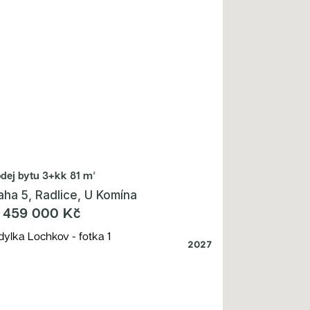
odej bytu
3+kk 81 m²
aha 5, Radlice, U Komína
 459 000 Kč
2027