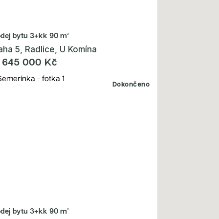
odej bytu
3+kk 90 m²
aha 5, Radlice, U Komína
 645 000 Kč
Dokončeno
odej bytu
3+kk 90 m²