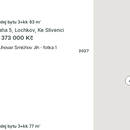
odej bytu
3+kk 83 m²
aha 5, Lochkov, Ke Slivenci
 373 000 Kč
2027
odej bytu
3+kk 77 m²