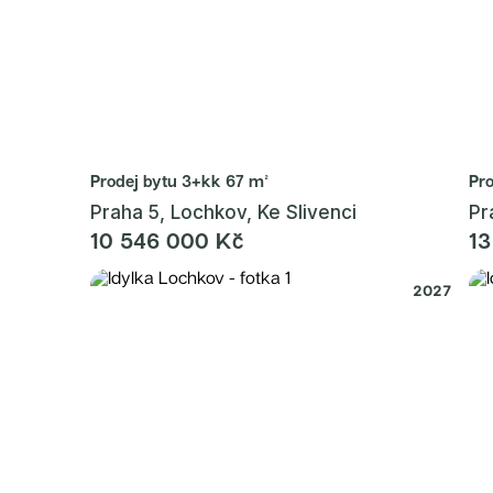
Radimský Mlýn
Polská 52
PORTTI Kladno II
Linea Pura
Lihovar Smíchov Sever
Idylka Lochkov
Prodej bytu
3+kk 67 m²
Pr
Praha 5, Lochkov, Ke Slivenci
Pr
10 546 000 Kč
13
2027