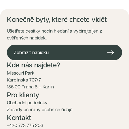
Nové byty 1+kk Královehradecký kraj
Developerské projekty
Rezidence Grafická
Lihovar Smíchov Jih
Konečně byty, které chcete vidět
Rezidence Starochodovská
Jateční 35
Na Spojce 2
Ušetřete desítky hodin hledání a vybírejte jen z
JITRO
ověřených nabídek.
Ecovilla Uhříněves
Rezidence Okula
Zenklova 81
Zobrazit nabídku
Nová Písnice
Dueta Kamýk
Nový byt 4+kk - Villa Chuchle
Kde nás najdete?
Rezidence v Údolí
Semerínka
Missouri Park
Hagibor Kappa
Karolinská 707/7
Nový byt 5+kk - Villa Chuchle
Aldrov Resort
186 00 Praha 8 – Karlín
Villa Chuchle
Pro klienty
Nový byt 3+kk - VARTA
Bělehradská 29
Obchodní podmínky
Žít Braník
RANTA Barrandov IV
Zásady ochrany osobních údajů
Slavíkova 6
Kontakt
Střížkovský dvůr
Rezidence Cikorka
+420 773 775 203
Radimský Mlýn