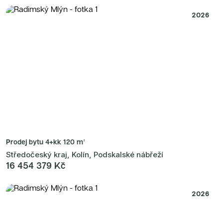
Radimský Mlýn
Polská 52
2026
PORTTI Kladno II
Linea Pura
Lihovar Smíchov Sever
Idylka Lochkov
Prodej bytu
4+kk 120 m²
Středočeský kraj, Kolín, Podskalské nábřeží
16 454 379 Kč
2026