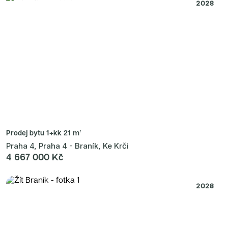
Radimský Mlýn
2028
Polská 52
PORTTI Kladno II
Linea Pura
Lihovar Smíchov Sever
Idylka Lochkov
Prodej bytu
1+kk 21 m²
Praha 4, Praha 4 - Braník, Ke Krči
4 667 000 Kč
2028