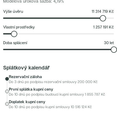
Modelová úroková sazba
:
4,19
%
Nové byty 6+kk Královehradecký kraj
Nové byty 1+kk Plzeňský kraj
Developerské projekty
Výše úvěru
11 314 719
Kč
Rezidence Grafická
Lihovar Smíchov Jih
Rezidence Starochodovská
Jateční 35
Vlastní prostředky
1 257 191
Kč
Na Spojce 2
JITRO
Ecovilla Uhříněves
Doba splácení
30
let
Rezidence Okula
Zenklova 81
Nová Písnice
Dueta Kamýk
Nový byt 4+kk - Villa Chuchle
Rezidence v Údolí
Splátkový kalendář
Semerínka
Hagibor Kappa
Rezervační záloha
Nový byt 5+kk - Villa Chuchle
Aldrov Resort
Do 3 dnů po podpisu rezervační smlouvy
200 000
Kč
Villa Chuchle
První splátka kupní ceny
Nový byt 3+kk - VARTA
Bělehradská 29
Do 10 dnů po podpisu budoucí kupní smlouvy
1 855 787
Kč
Žít Braník
Doplatek kupní ceny
RANTA Barrandov IV
Slavíkova 6
Do 10 dnů po podpisu kupní smlouvy
10 516 124
Kč
Střížkovský dvůr
Rezidence Cikorka