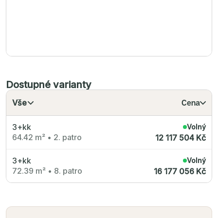
Dostupné varianty
Vše
Cena
3+kk
Volný
64.42 m²
•
2. patro
12 117 504 Kč
3+kk
Volný
72.39 m²
•
8. patro
16 177 056 Kč