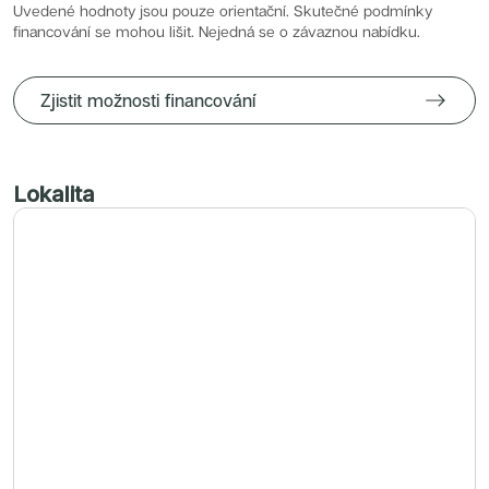
Radimský Mlýn
Uvedené hodnoty jsou pouze orientační. Skutečné podmínky
Polská 52
financování se mohou lišit. Nejedná se o závaznou nabídku.
PORTTI Kladno II
Linea Pura
Lihovar Smíchov Sever
Idylka Lochkov
Zjistit možnosti financování
Lokalita