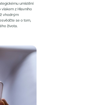
trategickému umístění
o vlakem z Hlavního
než vhodným
řesvědčte se o tom,
ého života.