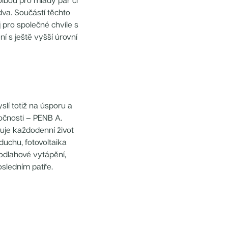
olbou pro mladý pár či
dva. Součástí těchto
 pro společné chvíle s
ení s ještě vyšší úrovní
lí totiž na úsporu a
očnosti – PENB A.
uje každodenní život
duchu, fotovoltaika
podlahové vytápění,
osledním patře.