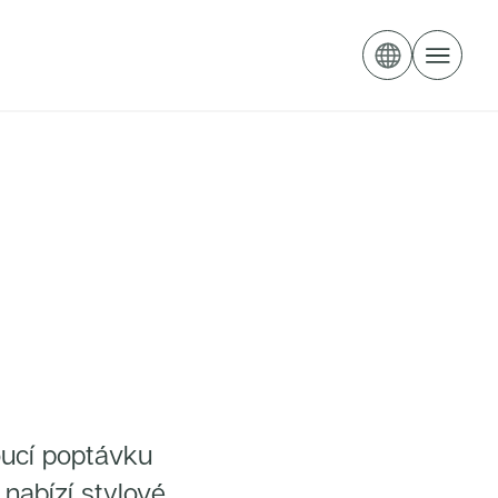
oucí poptávku
nabízí stylové,