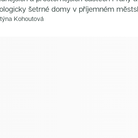
kologicky šetrné domy v příjemném městs
stýna Kohoutová