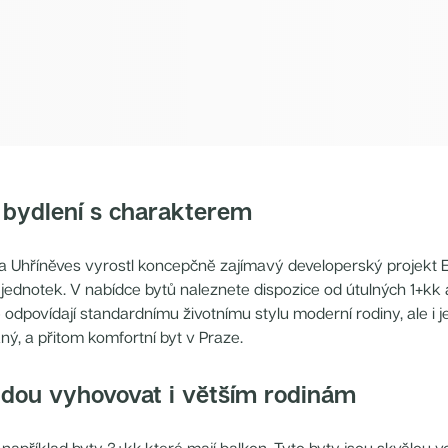
í bydlení s charakterem
a Uhříněves vyrostl koncepčně zajímavý developerský projekt Ec
h jednotek. V nabídce bytů naleznete dispozice od útulných 1+kk
 odpovídají standardnímu životnímu stylu moderní rodiny, ale i jed
ý, a přitom komfortní byt v Praze.
udou vyhovovat i větším rodinám