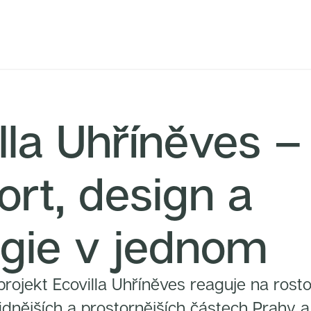
lla Uhříněves –
rt, design a
ogie v jednom
rojekt Ecovilla Uhříněves reaguje na rost
idnějších a prostornějších částech Prahy a 