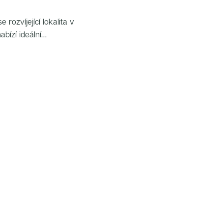
rozvíjející lokalita v
bízí ideální
ýhodami velkoměsta.
 toho, jak se dá
ura s promyšleným