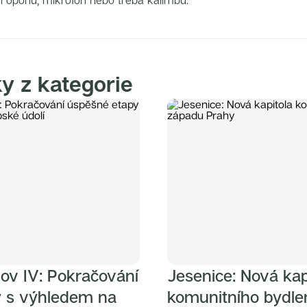
ní oponu, mikrofon nebo třeba kalimbu.
ky z kategorie
ov IV: Pokračování
Jesenice: Nová kap
y s výhledem na
komunitního bydle