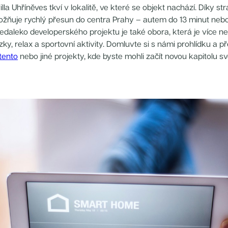
la Uhříněves tkví v lokalitě, ve které se objekt nachází. Díky s
ožňuje rychlý přesun do centra Prahy – autem do 13 minut neb
edaleko developerského projektu je také obora, která je více 
y, relax a sportovní aktivity. Domluvte si s námi prohlídku a p
tento
nebo jiné projekty, kde byste mohli začít novou kapitolu sv