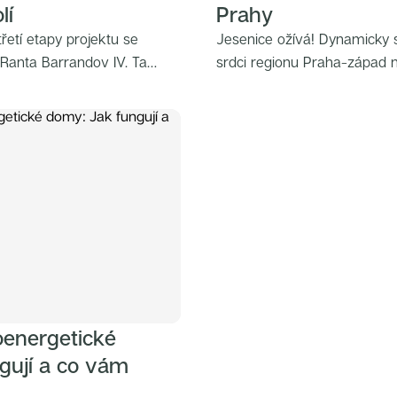
lí
Prahy
řetí etapy projektu se
Jesenice ožívá! Dynamicky se 
: Ranta Barrandov IV. Ta
srdci regionu Praha-západ na
ný koncept, který propojuje
rovnováhu mezi klidem a v
nou blízkostí jedné z
Nový projekt EBM je ukázkou
ích oblastí v Praze.
skloubit moderní architekt
veřejným prostorem.
oenergetické
gují a co vám