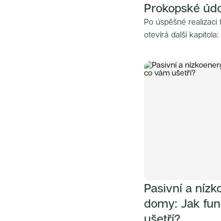
Prokopské údo
Po úspěšné realizaci t
otevírá další kapitola
navazuje na promyšle
moderní bydlení s těs
nejkrásnějších přírodn
Pasivní a nízk
domy: Jak fun
ušetří?