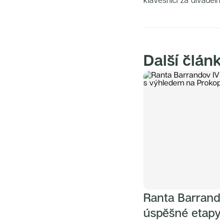
klávesnici za divadel
Další člán
Ranta Barrand
úspěšné etap