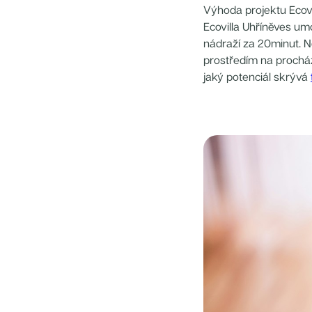
Radimský Mlýn
Výhoda projektu Ecovil
Polská 52
Ecovilla Uhříněves um
PORTTI Kladno II
Linea Pura
nádraží za 20minut. N
Lihovar Smíchov Sever
prostředím na procházk
Idylka Lochkov
jaký potenciál skrývá