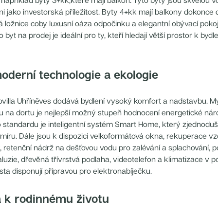
například byty 3+kk,které mají balkon. Tyto byty jsou skvělou v
i jako investorská příležitost. Byty 4+kk mají balkony dokonce 
á ložnice coby luxusní oáza odpočinku a elegantní obývací pokoj
o byt na prodej je ideální pro ty, kteří hledají větší prostor k bydl
moderní technologie a ekologie
ovilla Uhříněves dodává bydlení vysoký komfort a nadstavbu. Mys
ou na dortu je nejlepší možný stupeň hodnocení energetické nár
 standardu je inteligentní systém Smart Home, který zjednoduš
 míru. Dále jsou k dispozici velkoformátová okna, rekuperace vz
, retenční nádrž na dešťovou vodu pro zalévání a splachování, 
aluzie, dřevěná třívrstvá podlaha, videotelefon a klimatizace v p
ta disponují přípravou pro elektronabíječku.
a k rodinnému životu‍