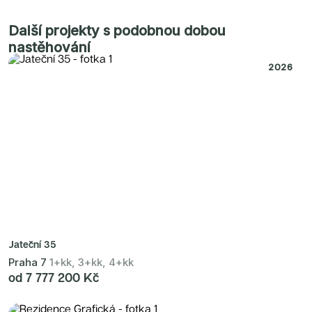
Radimský Mlýn
Polská 52
PORTTI Kladno II
Další projekty s podobnou dobou
Linea Pura
nastěhování
Lihovar Smíchov Sever
Idylka Lochkov
2026
Jateční 35
Praha 7
1+kk, 3+kk, 4+kk
od 7 777 200 Kč