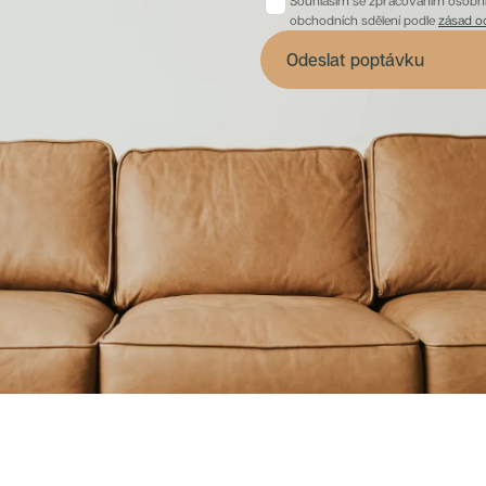
Souhlasím se zpracováním osobníc
obchodních sdělení podle
zásad o
Odeslat poptávku