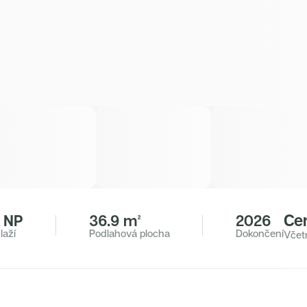
Ce
. NP
36.9 m²
2026
laží
Podlahová plocha
Dokončení
Včet