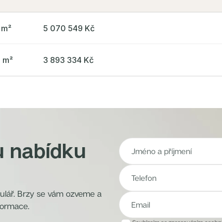
 m²
5 070 549 Kč
3 m²
3 893 334 Kč
u nabídku
mulář. Brzy se vám ozveme a
formace.