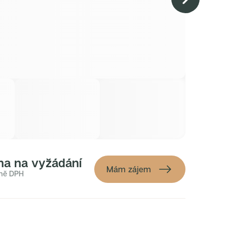
+
7
na na vyžádání
Mám zájem
ně DPH