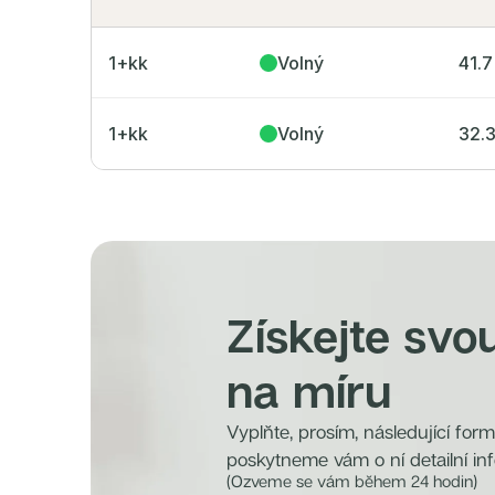
1+kk
Volný
41.7
1+kk
Volný
32.
Získejte svo
na míru
Vyplňte, prosím, následující for
poskytneme vám o ní detailní in
(Ozveme se vám během 24 hodin)