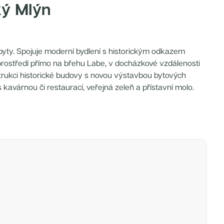
ý Mlýn
 byty. Spojuje moderní bydlení s historickým odkazem
rostředí přímo na břehu Labe, v docházkové vzdálenosti
rukci historické budovy s novou výstavbou bytových
kavárnou či restaurací, veřejná zeleň a přístavní molo.
yšlené dispozice a důraz na využití denního světla. Každý
dokoupit lze podzemní parkovací stání a sklepní kóje.
i Kolína s výhledy na vodní hladinu a zároveň pár minut
občanská vybavenost – školy, školky, obchody, restaurace i
 rychlé vlakové spojení do Prahy (cca 40 minut).