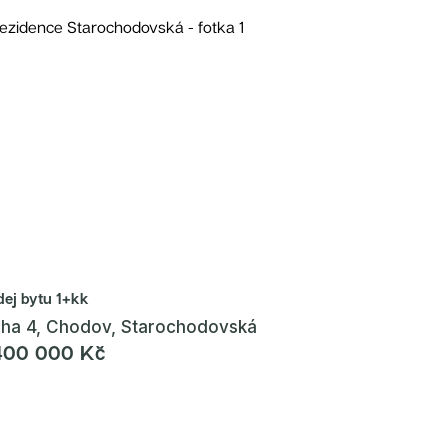
dej bytu
1+kk
aha 4, Chodov, Starochodovská
400 000 Kč