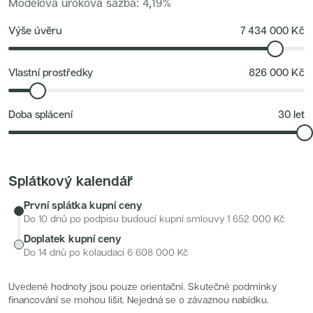
Modelová úroková sazba
:
4,19
%
v docházkové vzdálenosti.
Nové byty 1+kk Královehradecký kraj
Developerské projekty
Zeleň a volný čas
: Kamýcký les, biotopové jezero Lhotka,
Rezidence Grafická
Výše úvěru
7 434 000
Kč
Lihovar Smíchov Jih
stezky kolem Lhoteckého potoka.
Rezidence Starochodovská
Jateční 35
Na Spojce 2
Vlastní prostředky
826 000
Kč
JITRO
Ecovilla Uhříněves
Rezidence Okula
Doba splácení
30
let
Zenklova 81
Nová Písnice
Dueta Kamýk
Nový byt 4+kk - Villa Chuchle
Rezidence v Údolí
Semerínka
Splátkový kalendář
Hagibor Kappa
Nový byt 5+kk - Villa Chuchle
První splátka kupní ceny
Aldrov Resort
Villa Chuchle
Do 10 dnů po podpisu budoucí kupní smlouvy
1 652 000
Kč
Nový byt 3+kk - VARTA
Doplatek kupní ceny
Bělehradská 29
Žít Braník
Do 14 dnů po kolaudaci
6 608 000
Kč
RANTA Barrandov IV
Slavíkova 6
Střížkovský dvůr
Uvedené hodnoty jsou pouze orientační. Skutečné podmínky
Rezidence Cikorka
financování se mohou lišit. Nejedná se o závaznou nabídku.
Radimský Mlýn