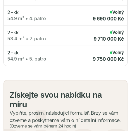
2+kk
Volný
54.9 m²
•
4. patro
9 690 000 Kč
2+kk
Volný
53.4 m²
•
7. patro
9 710 000 Kč
2+kk
Volný
54.9 m²
•
5. patro
9 750 000 Kč
Získejte svou nabídku na
míru
Vyplňte, prosím, následující formulář. Brzy se vám
ozveme a poskytneme vám o ní detailní informace.
(Ozveme se vám během 24 hodin)