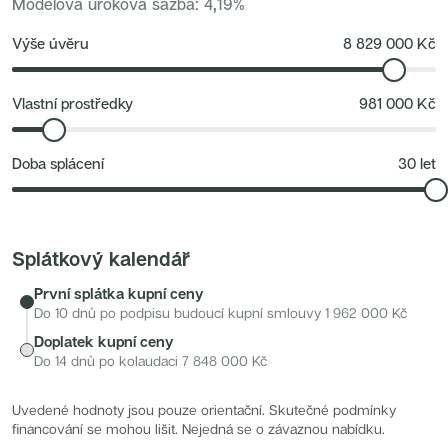
Modelová úroková sazba
:
4,19
%
v docházkové vzdálenosti.
Nové byty 6+kk Královehradecký kraj
Nové byty 1+kk Plzeňský kraj
Zeleň a volný čas
: Kamýcký les, biotopové jezero Lhotka,
Developerské projekty
Výše úvěru
8 829 000
Kč
Rezidence Grafická
stezky kolem Lhoteckého potoka.
Lihovar Smíchov Jih
Rezidence Starochodovská
Jateční 35
Vlastní prostředky
981 000
Kč
Na Spojce 2
JITRO
Ecovilla Uhříněves
Doba splácení
30
let
Rezidence Okula
Zenklova 81
Nová Písnice
Dueta Kamýk
Nový byt 4+kk - Villa Chuchle
Rezidence v Údolí
Splátkový kalendář
Semerínka
Hagibor Kappa
První splátka kupní ceny
Nový byt 5+kk - Villa Chuchle
Aldrov Resort
Do 10 dnů po podpisu budoucí kupní smlouvy
1 962 000
Kč
Villa Chuchle
Doplatek kupní ceny
Nový byt 3+kk - VARTA
Bělehradská 29
Do 14 dnů po kolaudaci
7 848 000
Kč
Žít Braník
RANTA Barrandov IV
Slavíkova 6
Uvedené hodnoty jsou pouze orientační. Skutečné podmínky
Střížkovský dvůr
financování se mohou lišit. Nejedná se o závaznou nabídku.
Rezidence Cikorka