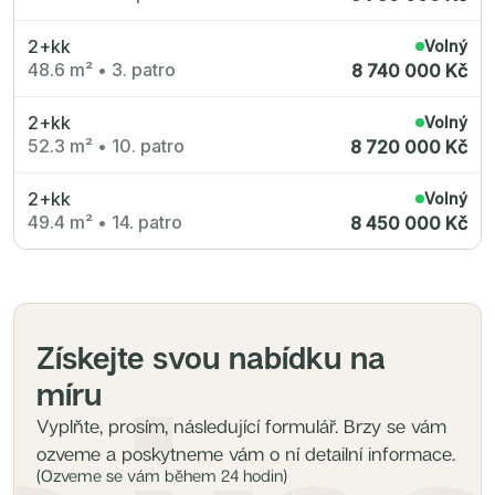
2+kk
Volný
48.6 m²
•
3. patro
8 740 000 Kč
2+kk
Volný
52.3 m²
•
10. patro
8 720 000 Kč
2+kk
Volný
49.4 m²
•
14. patro
8 450 000 Kč
Získejte svou nabídku na
míru
Vyplňte, prosím, následující formulář. Brzy se vám
ozveme a poskytneme vám o ní detailní informace.
(Ozveme se vám během 24 hodin)