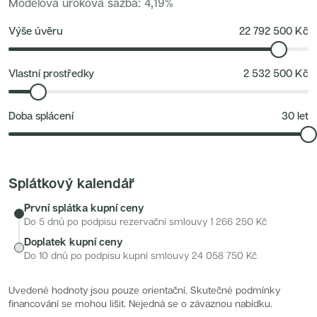
(Jiřího z Poděbrad) a tramvajové zastávky. Zelené plochy v
Modelová úroková sazba
:
4,19
%
Nové byty 6+kk Královehradecký kraj
Nové byty 1+kk Plzeňský kraj
okolí poskytují příležitost pro relaxaci i sportovní vyžití.
Developerské projekty
Výše úvěru
22 792 500
Kč
Rezidence Grafická
Lihovar Smíchov Jih
Rezidence Starochodovská
Jateční 35
Vlastní prostředky
2 532 500
Kč
Na Spojce 2
JITRO
Ecovilla Uhříněves
Doba splácení
30
let
Rezidence Okula
Zenklova 81
Nová Písnice
Dueta Kamýk
Nový byt 4+kk - Villa Chuchle
Rezidence v Údolí
Splátkový kalendář
Semerínka
Hagibor Kappa
První splátka kupní ceny
Nový byt 5+kk - Villa Chuchle
Aldrov Resort
Do 5 dnů po podpisu rezervační smlouvy
1 266 250
Kč
Villa Chuchle
Doplatek kupní ceny
Nový byt 3+kk - VARTA
Bělehradská 29
Do 10 dnů po podpisu kupní smlouvy
24 058 750
Kč
Žít Braník
RANTA Barrandov IV
Slavíkova 6
Uvedené hodnoty jsou pouze orientační. Skutečné podmínky
Střížkovský dvůr
financování se mohou lišit. Nejedná se o závaznou nabídku.
Rezidence Cikorka