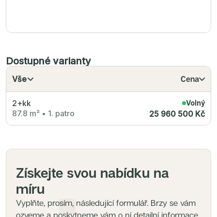
Dostupné varianty
Vše
Cena
2+kk
Volný
87.8 m²
•
1. patro
25 960 500 Kč
Získejte svou nabídku na
míru
Vyplňte, prosím, následující formulář. Brzy se vám
ozveme a poskytneme vám o ní detailní informace.