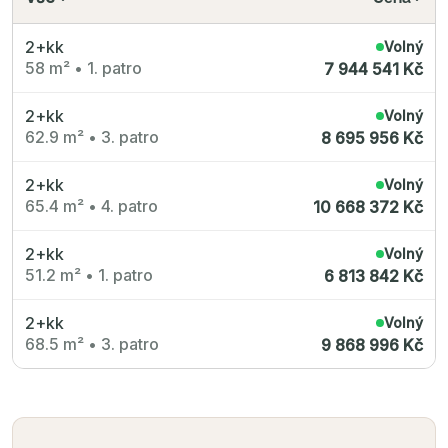
Radimský Mlýn
Polská 52
PORTTI Kladno II
2+kk
Volný
Linea Pura
58 m²
•
1. patro
7 944 541 Kč
Lihovar Smíchov Sever
Idylka Lochkov
2+kk
Volný
62.9 m²
•
3. patro
8 695 956 Kč
2+kk
Volný
65.4 m²
•
4. patro
10 668 372 Kč
2+kk
Volný
51.2 m²
•
1. patro
6 813 842 Kč
2+kk
Volný
68.5 m²
•
3. patro
9 868 996 Kč