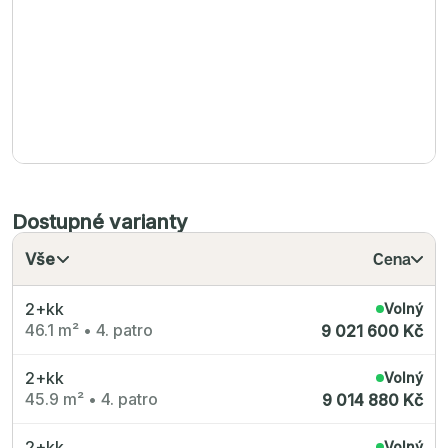
Dostupné varianty
Vše
Cena
2+kk
Volný
46.1 m²
•
4. patro
9 021 600 Kč
2+kk
Volný
45.9 m²
•
4. patro
9 014 880 Kč
2+kk
Volný