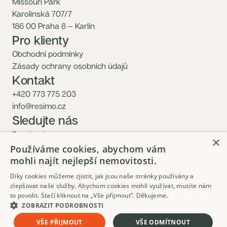
Missouri Park
Karolinská 707/7
186 00 Praha 8 – Karlín
Pro klienty
Obchodní podmínky
Zásady ochrany osobních údajů
Kontakt
+420 773 775 203
info@resimo.cz
Sledujte nás
Facebook
×
Instagram
Používáme cookies, abychom vám
mohli najít nejlepší nemovitosti.
Díky cookies můžeme zjistit, jak jsou naše stránky používány a
zlepšovat naše služby. Abychom cookies mohli využívat, musíte nám
to povolit. Stačí kliknout na „Vše přijmout”. Děkujeme.
Více informací
ZOBRAZIT PODROBNOSTI
9 020 480 Kč
Mám zájem
VŠE PŘIJMOUT
VŠE ODMÍTNOUT
Včetně DPH