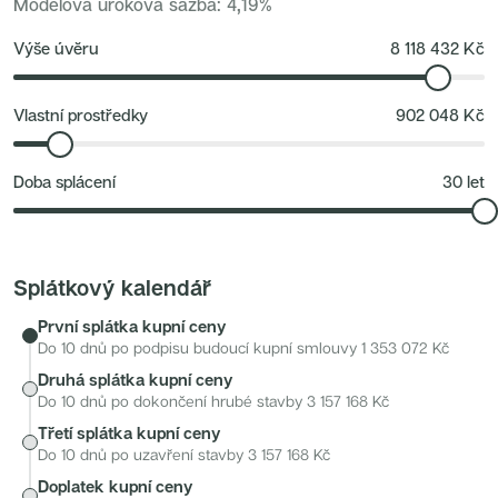
Modelová úroková sazba
:
4,19
%
Nové byty 1+kk Plzeňský kraj
Nové byty 6+kk Královehradecký kraj
Projekt se nachází v klidné části pražského Barrandova
Developerské projekty
Výše úvěru
8 118 432
Kč
(Praha 5), která dlouhodobě patří mezi velmi oblíbené
Rezidence Grafická
Lihovar Smíchov Jih
rezidenční lokality. Nabízí ideální kombinaci městské
Rezidence Starochodovská
infrastruktury a blízkosti přírody. V docházkové vzdálenosti
Jateční 35
Vlastní prostředky
902 048
Kč
Na Spojce 2
se nachází zastávky tramvají a autobusů, díky nimž se do
JITRO
centra Prahy dostanete pohodlně během několika minut.
Ecovilla Uhříněves
Doba splácení
30
let
Rezidence Okula
Lokalita nabízí kompletní občanskou vybavenost – školy,
Zenklova 81
školky, obchody, restaurace, kavárny i zdravotnická
Nová Písnice
Dueta Kamýk
zařízení.
Nový byt 4+kk - Villa Chuchle
Rezidence v Údolí
Splátkový kalendář
Semerínka
Hagibor Kappa
První splátka kupní ceny
Nový byt 5+kk - Villa Chuchle
Aldrov Resort
Do 10 dnů po podpisu budoucí kupní smlouvy
1 353 072
Kč
Villa Chuchle
Druhá splátka kupní ceny
Nový byt 3+kk - VARTA
Bělehradská 29
Do 10 dnů po dokončení hrubé stavby
3 157 168
Kč
Žít Braník
Třetí splátka kupní ceny
RANTA Barrandov IV
Slavíkova 6
Do 10 dnů po uzavření stavby
3 157 168
Kč
Střížkovský dvůr
Doplatek kupní ceny
Rezidence Cikorka