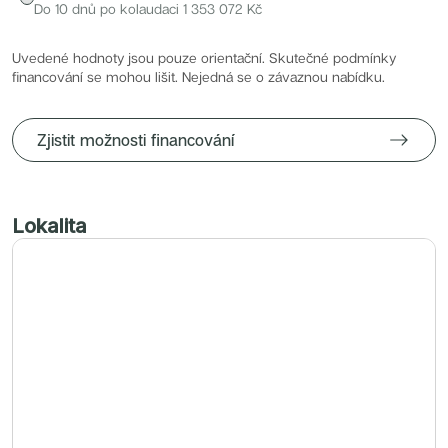
Radimský Mlýn
Do 10 dnů po kolaudaci
1 353 072
Kč
Polská 52
PORTTI Kladno II
Linea Pura
Uvedené hodnoty jsou pouze orientační. Skutečné podmínky
Lihovar Smíchov Sever
financování se mohou lišit. Nejedná se o závaznou nabídku.
Idylka Lochkov
Zjistit možnosti financování
Lokalita