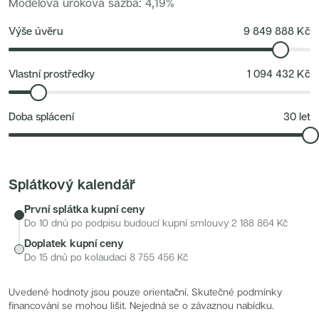
se dostanete rychle – vlakem zhruba za 20 minut na Hlavní
Modelová úroková sazba
:
4,19
%
Nové byty 6+kk Královehradecký kraj
Nové byty 1+kk Plzeňský kraj
nádraží nebo autem za 13 minut na metro Chodov. V
Developerské projekty
Výše úvěru
9 849 888
Kč
docházkové vzdálenosti najdete obchody, školy, školky i
Rezidence Grafická
Lihovar Smíchov Jih
zdravotní péči. Pro volný čas a odpočinek je k dispozici
Rezidence Starochodovská
obora Uhříněves, okolní lesy, cyklostezky a široké možnosti
Jateční 35
Vlastní prostředky
1 094 432
Kč
Na Spojce 2
sportovního vyžití.
JITRO
Ecovilla Uhříněves
Doba splácení
30
let
Rezidence Okula
Zenklova 81
Nová Písnice
Dueta Kamýk
Nový byt 4+kk - Villa Chuchle
Rezidence v Údolí
Splátkový kalendář
Semerínka
Hagibor Kappa
První splátka kupní ceny
Nový byt 5+kk - Villa Chuchle
Aldrov Resort
Do 10 dnů po podpisu budoucí kupní smlouvy
2 188 864
Kč
Villa Chuchle
Doplatek kupní ceny
Nový byt 3+kk - VARTA
Bělehradská 29
Do 15 dnů po kolaudaci
8 755 456
Kč
Žít Braník
RANTA Barrandov IV
Slavíkova 6
Uvedené hodnoty jsou pouze orientační. Skutečné podmínky
Střížkovský dvůr
financování se mohou lišit. Nejedná se o závaznou nabídku.
Rezidence Cikorka