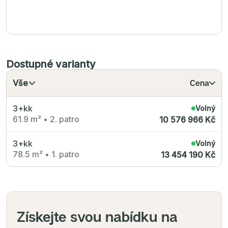
Dostupné varianty
Vše
Cena
3+kk
Volný
61.9 m²
•
2. patro
10 576 966 Kč
3+kk
Volný
78.5 m²
•
1. patro
13 454 190 Kč
Získejte svou nabídku na