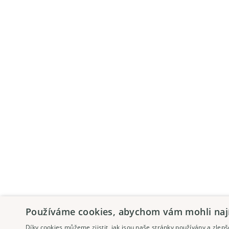
Používáme cookies, abychom vám mohli najít
Díky cookies můžeme zjistit, jak jsou naše stránky používány a zle