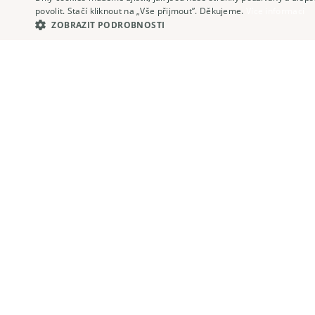
povolit. Stačí kliknout na „Vše přijmout”. Děkujeme.
Více informací
ZOBRAZIT PODROBNOSTI
Konečně byty, které chcete vidět
Ušetřete desítky hodin hledání a vybírejte jen z ově
nabídek.
Zobrazit nabídku