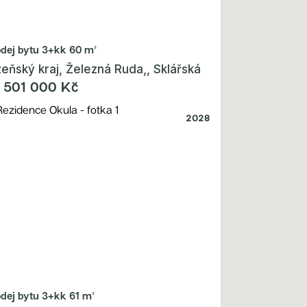
odej bytu
3+kk 60 m²
zeňský kraj, Železná Ruda,, Sklářská
 501 000 Kč
2028
odej bytu
3+kk 61 m²