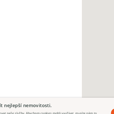
 nejlepší nemovitosti.
pšovat naše služby. Abychom cookies mohli využívat, musíte nám to