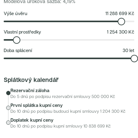
tramvajovým zastávkám a blízkosti centra je lokalita
Modelová úroková sazba
:
4,19
%
Nové byty 6+kk Královehradecký kraj
Nové byty 1+kk Plzeňský kraj
výborně dostupná.
Developerské projekty
Výše úvěru
11 288 699
Kč
Rezidence Grafická
Lihovar Smíchov Jih
Rezidence Starochodovská
Jateční 35
Vlastní prostředky
1 254 300
Kč
Na Spojce 2
JITRO
Ecovilla Uhříněves
Doba splácení
30
let
Rezidence Okula
Zenklova 81
Nová Písnice
Dueta Kamýk
Nový byt 4+kk - Villa Chuchle
Rezidence v Údolí
Splátkový kalendář
Semerínka
Hagibor Kappa
Rezervační záloha
Nový byt 5+kk - Villa Chuchle
Aldrov Resort
Do 5 dnů po podpisu rezervační smlouvy
500 000
Kč
Villa Chuchle
První splátka kupní ceny
Nový byt 3+kk - VARTA
Bělehradská 29
Do 10 dnů po podpisu budoucí kupní smlouvy
1 204 300
Kč
Žít Braník
Doplatek kupní ceny
RANTA Barrandov IV
Slavíkova 6
Do 10 dnů po podpisu kupní smlouvy
10 838 699
Kč
Střížkovský dvůr
Rezidence Cikorka