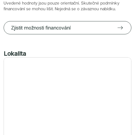
Radimský Mlýn
Uvedené hodnoty jsou pouze orientační. Skutečné podmínky
Polská 52
financování se mohou lišit. Nejedná se o závaznou nabídku.
PORTTI Kladno II
Linea Pura
Lihovar Smíchov Sever
Idylka Lochkov
Zjistit možnosti financování
Lokalita