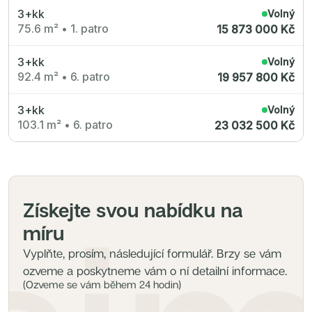
3+kk
Volný
75.6 m²
•
1. patro
15 873 000 Kč
3+kk
Volný
92.4 m²
•
6. patro
19 957 800 Kč
3+kk
Volný
103.1 m²
•
6. patro
23 032 500 Kč
Získejte svou nabídku na
míru
Vyplňte, prosím, následující formulář. Brzy se vám
ozveme a poskytneme vám o ní detailní informace.
(Ozveme se vám během 24 hodin)