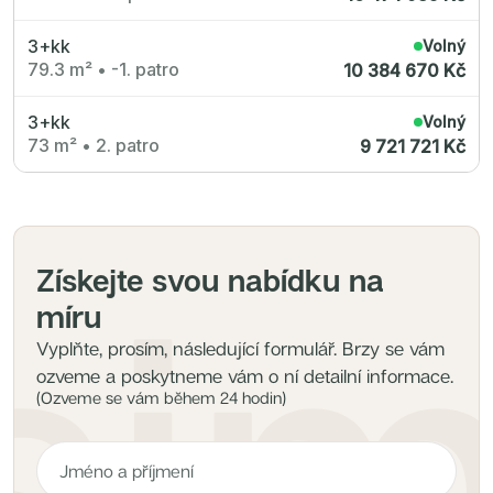
3+kk
Volný
79.3 m²
•
-1. patro
10 384 670 Kč
3+kk
Volný
73 m²
•
2. patro
9 721 721 Kč
Získejte svou nabídku na
míru
Vyplňte, prosím, následující formulář. Brzy se vám
ozveme a poskytneme vám o ní detailní informace.
(Ozveme se vám během 24 hodin)