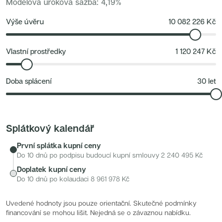
Modelová úroková sazba
:
4,19
%
Nové byty 1+kk Královehradecký kraj
Developerské projekty
Rezidence Grafická
Výše úvěru
10 082 226
Kč
Lihovar Smíchov Jih
Rezidence Starochodovská
Jateční 35
Na Spojce 2
Vlastní prostředky
1 120 247
Kč
JITRO
Ecovilla Uhříněves
Rezidence Okula
Doba splácení
30
let
Zenklova 81
Nová Písnice
Dueta Kamýk
Nový byt 4+kk - Villa Chuchle
Rezidence v Údolí
Semerínka
Splátkový kalendář
Hagibor Kappa
Nový byt 5+kk - Villa Chuchle
První splátka kupní ceny
Aldrov Resort
Villa Chuchle
Do 10 dnů po podpisu budoucí kupní smlouvy
2 240 495
Kč
Nový byt 3+kk - VARTA
Doplatek kupní ceny
Bělehradská 29
Žít Braník
Do 10 dnů po kolaudaci
8 961 978
Kč
RANTA Barrandov IV
Slavíkova 6
Střížkovský dvůr
Uvedené hodnoty jsou pouze orientační. Skutečné podmínky
Rezidence Cikorka
financování se mohou lišit. Nejedná se o závaznou nabídku.
Radimský Mlýn