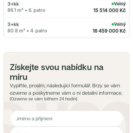
3+kk
Volný
86.1 m²
•
6. patro
15 514 000 Kč
3+kk
Volný
80.8 m²
•
4. patro
16 459 000 Kč
Získejte svou nabídku na
míru
Vyplňte, prosím, následující formulář. Brzy se vám
ozveme a poskytneme vám o ní detailní informace.
(Ozveme se vám během 24 hodin)