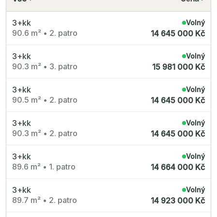
Polská 52
PORTTI Kladno II
Linea Pura
3+kk
Volný
Lihovar Smíchov Sever
90.6 m²
•
2. patro
14 645 000 Kč
Idylka Lochkov
3+kk
Volný
90.3 m²
•
3. patro
15 981 000 Kč
3+kk
Volný
90.5 m²
•
2. patro
14 645 000 Kč
3+kk
Volný
90.3 m²
•
2. patro
14 645 000 Kč
3+kk
Volný
89.6 m²
•
1. patro
14 664 000 Kč
3+kk
Volný
89.7 m²
•
2. patro
14 923 000 Kč