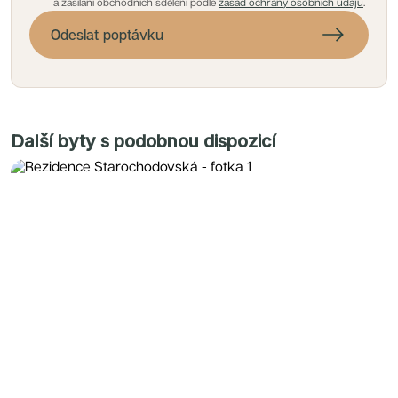
a zasílání obchodních sdělení podle
zásad ochrany osobních údajů
.
Odeslat poptávku
Další byty s podobnou dispozicí