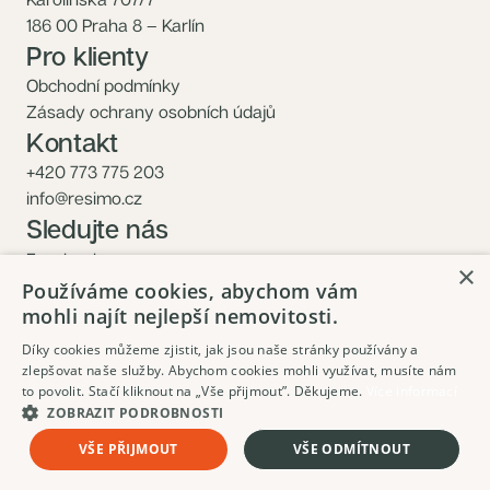
186 00 Praha 8 – Karlín
Pro klienty
Obchodní podmínky
Zásady ochrany osobních údajů
Kontakt
+420 773 775 203
info@resimo.cz
Sledujte nás
Facebook
×
Instagram
Používáme cookies, abychom vám
mohli najít nejlepší nemovitosti.
Díky cookies můžeme zjistit, jak jsou naše stránky používány a
zlepšovat naše služby. Abychom cookies mohli využívat, musíte nám
to povolit. Stačí kliknout na „Vše přijmout”. Děkujeme.
Více informací
ZOBRAZIT PODROBNOSTI
16 454 379 Kč
Mám zájem
VŠE PŘIJMOUT
VŠE ODMÍTNOUT
Včetně DPH