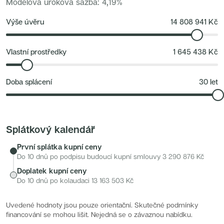
Modelová úroková sazba
:
4,19
%
Nové byty 1+kk Královehradecký kraj
Developerské projekty
Rezidence Grafická
Výše úvěru
14 808 941
Kč
Lihovar Smíchov Jih
Rezidence Starochodovská
Jateční 35
Na Spojce 2
Vlastní prostředky
1 645 438
Kč
JITRO
Ecovilla Uhříněves
Rezidence Okula
Doba splácení
30
let
Zenklova 81
Nová Písnice
Dueta Kamýk
Nový byt 4+kk - Villa Chuchle
Rezidence v Údolí
Semerínka
Splátkový kalendář
Hagibor Kappa
Nový byt 5+kk - Villa Chuchle
První splátka kupní ceny
Aldrov Resort
Villa Chuchle
Do 10 dnů po podpisu budoucí kupní smlouvy
3 290 876
Kč
Nový byt 3+kk - VARTA
Doplatek kupní ceny
Bělehradská 29
Žít Braník
Do 10 dnů po kolaudaci
13 163 503
Kč
RANTA Barrandov IV
Slavíkova 6
Střížkovský dvůr
Uvedené hodnoty jsou pouze orientační. Skutečné podmínky
Rezidence Cikorka
financování se mohou lišit. Nejedná se o závaznou nabídku.
Radimský Mlýn