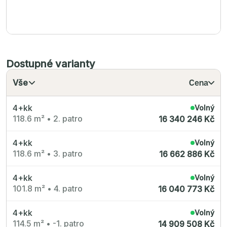
Dostupné varianty
Vše
Cena
4+kk
Volný
118.6 m²
•
2. patro
16 340 246 Kč
4+kk
Volný
118.6 m²
•
3. patro
16 662 886 Kč
4+kk
Volný
101.8 m²
•
4. patro
16 040 773 Kč
4+kk
Volný
114.5 m²
•
-1. patro
14 909 508 Kč