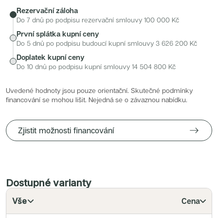
Radimský Mlýn
Rezervační záloha
Polská 52
PORTTI Kladno II
Do 7 dnů po podpisu rezervační smlouvy
100 000
Kč
Linea Pura
První splátka kupní ceny
Lihovar Smíchov Sever
Idylka Lochkov
Do 5 dnů po podpisu budoucí kupní smlouvy
3 626 200
Kč
Doplatek kupní ceny
Do 10 dnů po podpisu kupní smlouvy
14 504 800
Kč
Uvedené hodnoty jsou pouze orientační. Skutečné podmínky
financování se mohou lišit. Nejedná se o závaznou nabídku.
Zjistit možnosti financování
Dostupné varianty
Vše
Cena