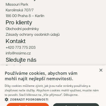
Missouri Park
Karolinská 707/7
186 00 Praha 8 – Karlín
Pro klienty
Obchodní podmínky
Zásady ochrany osobních údajů
Kontakt
+420 773 775 203
info@resimo.cz
Sledujte nás
Facebook
×
Instagram
Používáme cookies, abychom vám
mohli najít nejlepší nemovitosti.
Díky cookies můžeme zjistit, jak jsou naše stránky používány a
zlepšovat naše služby. Abychom cookies mohli využívat, musíte nám
to povolit. Stačí kliknout na „Vše přijmout”. Děkujeme.
Více informací
ZOBRAZIT PODROBNOSTI
18 231 000 Kč