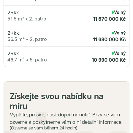
2+kk
Volný
51.5 m²
•
2. patro
11 670 000 Kč
2+kk
Volný
56.5 m²
•
2. patro
11 680 000 Kč
2+kk
Volný
46.7 m²
•
5. patro
10 990 000 Kč
Získejte svou nabídku na
míru
Vyplňte, prosím, následující formulář. Brzy se vám
ozveme a poskytneme vám o ní detailní informace.
(Ozveme se vám během 24 hodin)