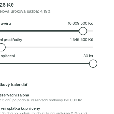
126
Kč
lová úroková sazba
:
4,19
%
 úvěru
16 609 500
Kč
ní prostředky
1 845 500
Kč
 splácení
30
let
tkový kalendář
ezervační záloha
o 5 dnů po podpisu rezervační smlouvy
150 000
Kč
rvní splátka kupní ceny
o 10 dnů po podpisu budoucí kupní smlouvy
2 745 750