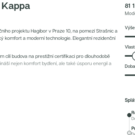
 Kappa
81 
Mode
Výše
čního projektu Hagibor v Praze 10, na pomezí Strašnic a
ý komfort a moderní technologie. Elegantní rezidenční
Vlast
cílí budova na prestižní certifikaci pro dlouhodobě
ináší nejen komfort bydlení, ale také úsporu energií a
Doba
rdem je podlahové vytápění dřevěných podlah, centrální
Splá
ními žaluziemi a příprava pro smart home. Komfort bydlení
 Součástí jsou také podzemní garáže (s přípravou pro
R
.
D
P
D