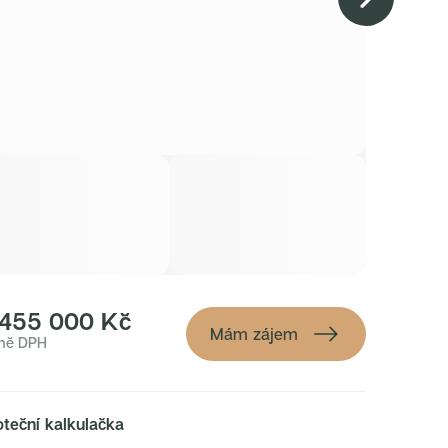
 455 000 Kč
Mám zájem
ně DPH
teční kalkulačka