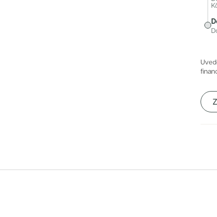
K
jen pár minut chůze od stanice metra Želivského. Do centra
m i autobusům. V okolí je k dispozici kompletní občanská
D
D
zdravotní péče. Samotný areál nabízí klidné vnitrobloky se
stezky ideální pro relax i aktivní odpočinek.
Uved
finan
Z