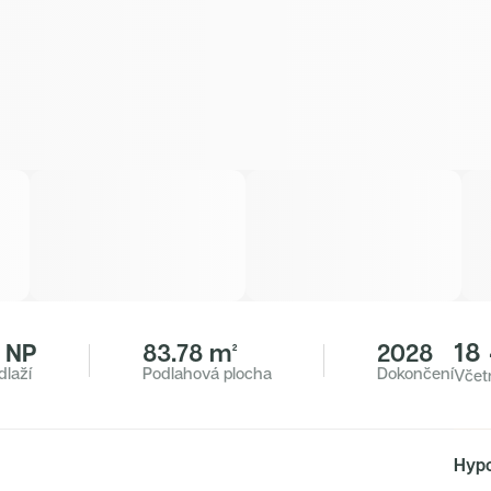
18
. NP
83.78 m²
2028
dlaží
Podlahová plocha
Dokončení
Včet
Hypo