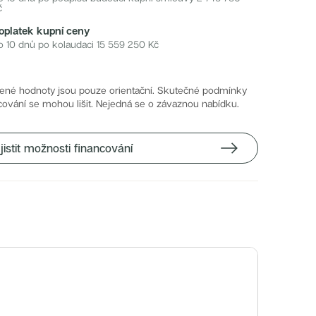
č
oplatek kupní ceny
o 10 dnů po kolaudaci
15 559 250
Kč
ené hodnoty jsou pouze orientační. Skutečné podmínky
cování se mohou lišit. Nejedná se o závaznou nabídku.
jistit možnosti financování