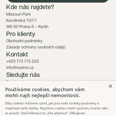
Kde nás najdete?
Missouri Park
Karolinská 707/7
186 00 Praha 8 – Karlín
Pro klienty
Obchodní podmínky
Zásady ochrany osobních údajů
Kontakt
+420 773 775 203
info@resimo.cz
Sledujte nás
Facebook
×
Instagram
Používáme cookies, abychom vám
mohli najít nejlepší nemovitosti.
Díky cookies můžeme zjistit, jak jsou naše stránky používány a
zlepšovat naše služby. Abychom cookies mohli využívat, musíte nám
to povolit. Stačí kliknout na „Vše přijmout”. Děkujeme.
Více informací