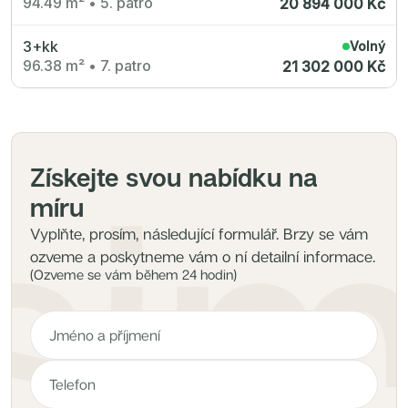
94.49 m²
•
5. patro
20 894 000 Kč
3+kk
Volný
96.38 m²
•
7. patro
21 302 000 Kč
Získejte svou nabídku na
míru
Vyplňte, prosím, následující formulář. Brzy se vám
ozveme a poskytneme vám o ní detailní informace.
(Ozveme se vám během 24 hodin)