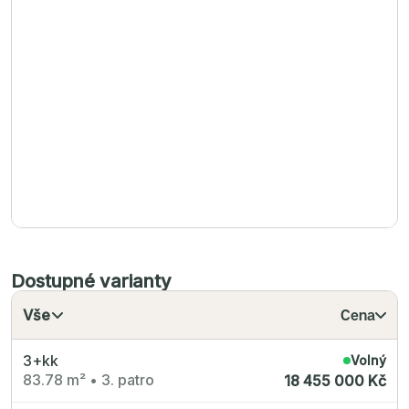
Radimský Mlýn
Polská 52
PORTTI Kladno II
Linea Pura
Lihovar Smíchov Sever
Idylka Lochkov
Dostupné varianty
Vše
Cena
3+kk
Volný
83.78 m²
•
3. patro
18 455 000 Kč