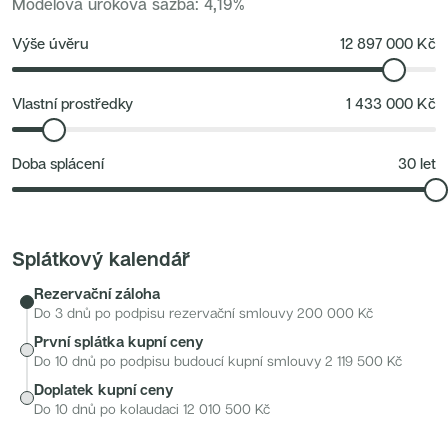
zajišťuje také MHD.
Modelová úroková sazba
:
4,19
%
Nové byty 6+kk Královehradecký kraj
Nové byty 1+kk Plzeňský kraj
Developerské projekty
Výše úvěru
12 897 000
Kč
Rezidence Grafická
Lihovar Smíchov Jih
Rezidence Starochodovská
Jateční 35
Vlastní prostředky
1 433 000
Kč
Na Spojce 2
JITRO
Ecovilla Uhříněves
Doba splácení
30
let
Rezidence Okula
Zenklova 81
Nová Písnice
Dueta Kamýk
Nový byt 4+kk - Villa Chuchle
Rezidence v Údolí
Splátkový kalendář
Semerínka
Hagibor Kappa
Rezervační záloha
Nový byt 5+kk - Villa Chuchle
Aldrov Resort
Do 3 dnů po podpisu rezervační smlouvy
200 000
Kč
Villa Chuchle
První splátka kupní ceny
Nový byt 3+kk - VARTA
Bělehradská 29
Do 10 dnů po podpisu budoucí kupní smlouvy
2 119 500
Kč
Žít Braník
Doplatek kupní ceny
RANTA Barrandov IV
Slavíkova 6
Do 10 dnů po kolaudaci
12 010 500
Kč
Střížkovský dvůr
Rezidence Cikorka