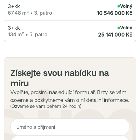
3+kk
Volný
67.48 m²
•
3. patro
10 546 000 Kč
3+kk
Volný
134 m²
•
5. patro
25 141 000 Kč
Získejte svou nabídku na
míru
Vyplňte, prosím, následující formulář. Brzy se vám
ozveme a poskytneme vám o ní detailní informace.
(Ozveme se vám během 24 hodin)