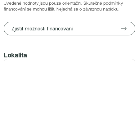
Radimský Mlýn
Uvedené hodnoty jsou pouze orientační. Skutečné podmínky
Polská 52
financování se mohou lišit. Nejedná se o závaznou nabídku.
PORTTI Kladno II
Linea Pura
Lihovar Smíchov Sever
Idylka Lochkov
Zjistit možnosti financování
Lokalita