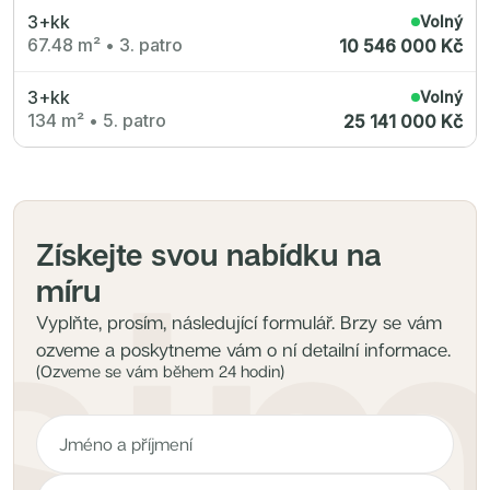
3+kk
Volný
67.48 m²
•
3. patro
10 546 000 Kč
3+kk
Volný
134 m²
•
5. patro
25 141 000 Kč
Získejte svou nabídku na
míru
Vyplňte, prosím, následující formulář. Brzy se vám
ozveme a poskytneme vám o ní detailní informace.
(Ozveme se vám během 24 hodin)