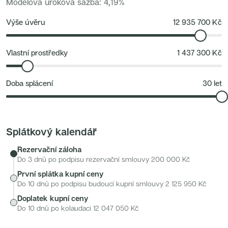
zajišťuje také MHD.
Modelová úroková sazba
:
4,19
%
Nové byty 6+kk Královehradecký kraj
Nové byty 1+kk Plzeňský kraj
Developerské projekty
Výše úvěru
12 935 700
Kč
Rezidence Grafická
Lihovar Smíchov Jih
Rezidence Starochodovská
Jateční 35
Vlastní prostředky
1 437 300
Kč
Na Spojce 2
JITRO
Ecovilla Uhříněves
Doba splácení
30
let
Rezidence Okula
Zenklova 81
Nová Písnice
Dueta Kamýk
Nový byt 4+kk - Villa Chuchle
Rezidence v Údolí
Splátkový kalendář
Semerínka
Hagibor Kappa
Rezervační záloha
Nový byt 5+kk - Villa Chuchle
Aldrov Resort
Do 3 dnů po podpisu rezervační smlouvy
200 000
Kč
Villa Chuchle
První splátka kupní ceny
Nový byt 3+kk - VARTA
Bělehradská 29
Do 10 dnů po podpisu budoucí kupní smlouvy
2 125 950
Kč
Žít Braník
Doplatek kupní ceny
RANTA Barrandov IV
Slavíkova 6
Do 10 dnů po kolaudaci
12 047 050
Kč
Střížkovský dvůr
Rezidence Cikorka